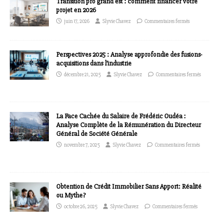
Transition pro grand est : comment financer votre
projet en 2026
juin 17, 2026
Slyvie Chavez
Commentaires fermés
Perspectives 2025 : Analyse approfondie des fusions-
acquisitions dans l’industrie
décembre 21, 2025
Slyvie Chavez
Commentaires fermés
La Face Cachée du Salaire de Frédéric Oudéa :
Analyse Complète de la Rémunération du Directeur
Général de Société Générale
novembre 7, 2025
Slyvie Chavez
Commentaires fermés
Obtention de Crédit Immobilier Sans Apport: Réalité
ou Mythe?
octobre 26, 2025
Slyvie Chavez
Commentaires fermés