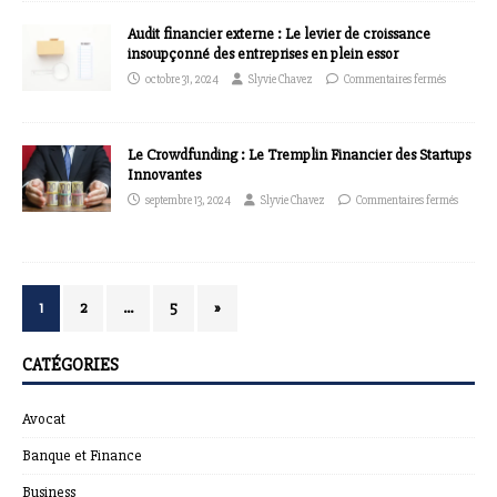
Audit financier externe : Le levier de croissance
insoupçonné des entreprises en plein essor
octobre 31, 2024
Slyvie Chavez
Commentaires fermés
Le Crowdfunding : Le Tremplin Financier des Startups
Innovantes
septembre 13, 2024
Slyvie Chavez
Commentaires fermés
1
2
…
5
»
CATÉGORIES
Avocat
Banque et Finance
Business