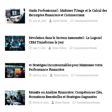
Guide Professionnel : Maîtriser l’Usage et le Calcul des
Escomptes Financiers et Commerciaux
juin 30, 2025
Slyvie Chavez
Commentaires fermés
Révolution dans le Secteur Assurantiel : Le Logiciel
CRM Transforme le Jeu!
mai 17, 2025
Slyvie Chavez
Commentaires fermés
10 Stratégies Incontournables pour Maximiser votre
Performance Financière
avril 25, 2025
Slyvie Chavez
Commentaires fermés
Réussite en Analyse Financière: Compétences Clés,
Formations Essentielles et Stratégies Gagnantes
février 16, 2025
Slyvie Chavez
Commentaires fermés