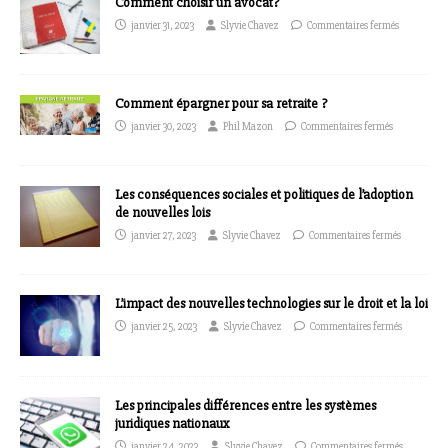
Comment choisir un avocat?
janvier 31, 2023
Slyvie Chavez
Commentaires fermés
Comment épargner pour sa retraite ?
janvier 30, 2023
Phil Mazon
Commentaires fermés
Les conséquences sociales et politiques de l’adoption
de nouvelles lois
janvier 27, 2023
Slyvie Chavez
Commentaires fermés
L’impact des nouvelles technologies sur le droit et la loi
janvier 25, 2023
Slyvie Chavez
Commentaires fermés
Les principales différences entre les systèmes
juridiques nationaux
janvier 24, 2023
Slyvie Chavez
Commentaires fermés