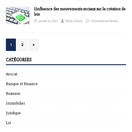
L’influence des mouvements sociaux sur la création de
lois
janvier 19, 2023
Slyvie Chavez
Commentaires fermés
1
2
»
CATÉGORIES
Avocat
Banque et Finance
Business
Immobilier
Juridique
Loi