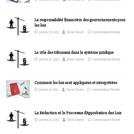
La responsabilité financière des gouvernements pour
les lois
janvier 23, 2023
Slyvie Chavez
Commentaires fermés
Le rôle des tribunaux dans le système juridique
janvier 22, 2023
Slyvie Chavez
Commentaires fermés
Comment les lois sont appliquées et interprétées
janvier 21, 2023
Slyvie Chavez
Commentaires fermés
La Rédaction et le Processus d’Approbation des Lois
janvier 20, 2023
Slyvie Chavez
Commentaires fermés