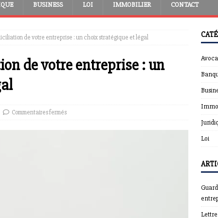
IQUE
BUSINESS
LOI
IMMOBILIER
CONTACT
CATÉ
ciliation de votre entreprise : un choix stratégique et légal
Avoca
ion de votre entreprise : un
Banqu
gal
Busin
Immob
Commentaires fermés
Juridi
Loi
ARTI
Guardt
entrep
Lettr