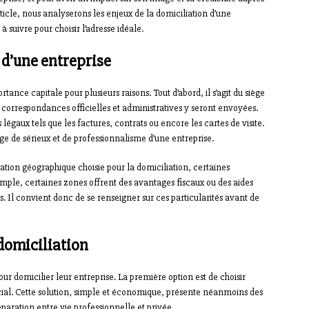
article, nous analyserons les enjeux de la domiciliation d’une
à suivre pour choisir l’adresse idéale.
 d’une entreprise
rtance capitale pour plusieurs raisons. Tout d’abord, il s’agit du siège
es correspondances officielles et administratives y seront envoyées.
légaux tels que les factures, contrats ou encore les cartes de visite.
age de sérieux et de professionnalisme d’une entreprise.
isation géographique choisie pour la domiciliation, certaines
emple, certaines zones offrent des avantages fiscaux ou des aides
. Il convient donc de se renseigner sur ces particularités avant de
 domiciliation
our domicilier leur entreprise. La première option est de choisir
cial. Cette solution, simple et économique, présente néanmoins des
paration entre vie professionnelle et privée.