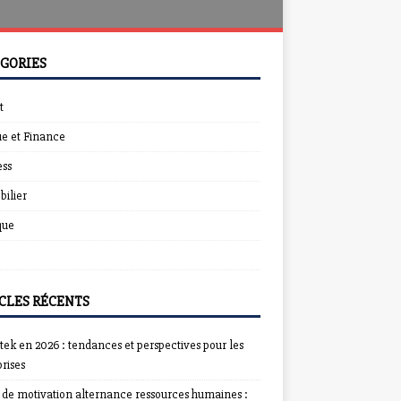
GORIES
t
e et Finance
ess
ilier
que
CLES RÉCENTS
ek en 2026 : tendances et perspectives pour les
rises
e de motivation alternance ressources humaines :