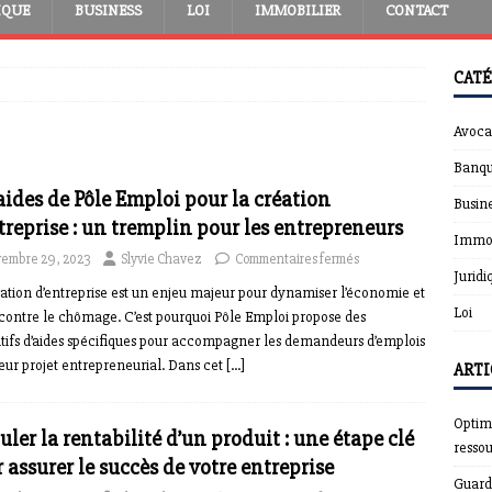
IQUE
BUSINESS
LOI
IMMOBILIER
CONTACT
CATÉ
Avoca
Banqu
aides de Pôle Emploi pour la création
Busin
treprise : un tremplin pour les entrepreneurs
Immob
embre 29, 2023
Slyvie Chavez
Commentaires fermés
Juridi
ation d’entreprise est un enjeu majeur pour dynamiser l’économie et
Loi
 contre le chômage. C’est pourquoi Pôle Emploi propose des
itifs d’aides spécifiques pour accompagner les demandeurs d’emplois
eur projet entrepreneurial. Dans cet
[…]
ARTI
Optimi
uler la rentabilité d’un produit : une étape clé
resso
 assurer le succès de votre entreprise
Guardt