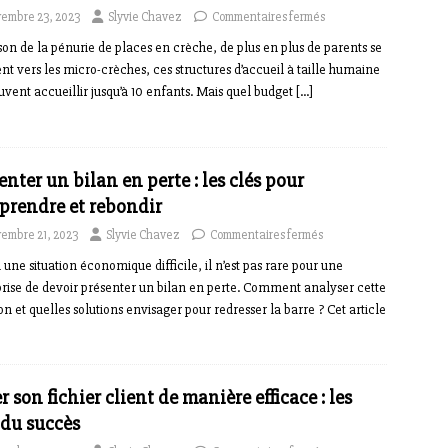
embre 23, 2023
Slyvie Chavez
Commentaires fermés
son de la pénurie de places en crèche, de plus en plus de parents se
nt vers les micro-crèches, ces structures d’accueil à taille humaine
uvent accueillir jusqu’à 10 enfants. Mais quel budget
[…]
enter un bilan en perte : les clés pour
rendre et rebondir
embre 21, 2023
Slyvie Chavez
Commentaires fermés
 une situation économique difficile, il n’est pas rare pour une
rise de devoir présenter un bilan en perte. Comment analyser cette
ion et quelles solutions envisager pour redresser la barre ? Cet article
r son fichier client de manière efficace : les
 du succès