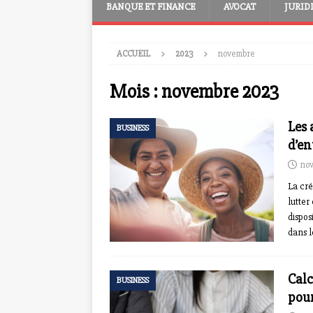
BANQUE ET FINANCE
AVOCAT
JURID
ACCUEIL
2023
novembre
Mois :
novembre 2023
Les 
BUSINESS
d’en
nov
La cré
lutter
dispos
dans l
Calc
BUSINESS
pour