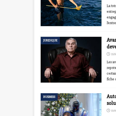
La tré
entrep
engage
l’entr
Avan
JURIDIQUE
deve
nov
Les av
représ
certai
fiche
Auto
BUSINESS
solu
nov