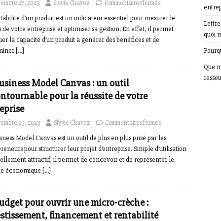
embre 27, 2023
Slyvie Chavez
Commentaires fermés
entrep
tabilité d’un produit est un indicateur essentiel pour mesurer le
Lettr
 de votre entreprise et optimiser sa gestion. En effet, il permet
quoi n
uer la capacité d’un produit à générer des bénéfices et de
miner
[…]
Pourqu
Que m
resso
usiness Model Canvas : un outil
ntournable pour la réussite de votre
eprise
embre 25, 2023
Slyvie Chavez
Commentaires fermés
iness Model Canvas est un outil de plus en plus prisé par les
reneurs pour structurer leur projet d’entreprise. Simple d’utilisation
uellement attractif, il permet de concevoir et de représenter le
e économique
[…]
udget pour ouvrir une micro-crèche :
stissement, financement et rentabilité