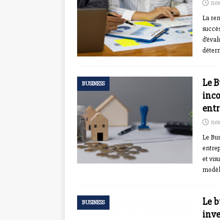
nov
La ren
succès
d’éval
déter
Le B
BUSINESS
inco
entr
nov
Le Bus
entrep
et vis
modèl
Le b
BUSINESS
inve