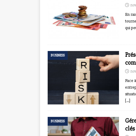
nov
En rai
tourne
qui pe
Prés
BUSINESS
comp
nov
Face à
entrep
situat
[…]
Gére
BUSINESS
clés