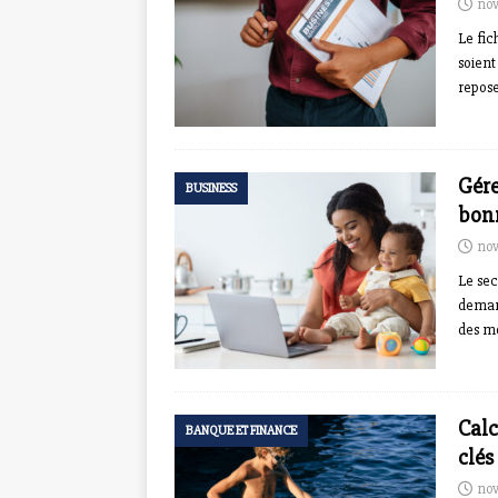
nov
Le fic
soient
repose
Gére
BUSINESS
bon
nov
Le sec
demand
des mo
Calc
BANQUE ET FINANCE
clés
nov