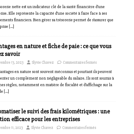
sorerie nette est un indicateur clé de la santé financière d’une
rise. Elle représente la capacité d’une société à faire face à ses
ments financiers. Bien gérer sa trésorerie permet de s’assurer que
eprise
[…]
tages en nature et fiche de paie : ce que vous
z savoir
embre 13, 2023
Slyvie Chavez
Commentaires fermés
antages en nature sont souvent méconnus et pourtant ils peuvent
enter un complément non négligeable du salaire. Ils sont soumis à
nes règles, notamment en matière de fiscalité et d’affichage sur la
 de
[…]
matiser le suivi des frais kilométriques : une
tion efficace pour les entreprises
embre 11, 2023
Slyvie Chavez
Commentaires fermés