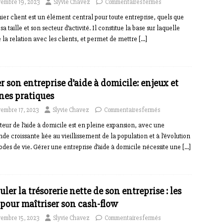
embre 19, 2023
Slyvie Chavez
Commentaires fermés
hier client est un élément central pour toute entreprise, quels que
 sa taille et son secteur d’activité. Il constitue la base sur laquelle
 la relation avec les clients, et permet de mettre
[…]
r son entreprise d’aide à domicile: enjeux et
nes pratiques
embre 17, 2023
Slyvie Chavez
Commentaires fermés
teur de l’aide à domicile est en pleine expansion, avec une
e croissante liée au vieillissement de la population et à l’évolution
des de vie. Gérer une entreprise d’aide à domicile nécessite une
[…]
uler la trésorerie nette de son entreprise : les
 pour maîtriser son cash-flow
embre 15, 2023
Slyvie Chavez
Commentaires fermés