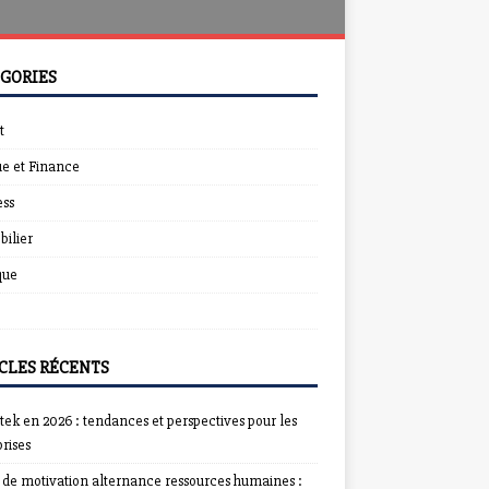
GORIES
t
e et Finance
ess
ilier
que
CLES RÉCENTS
ek en 2026 : tendances et perspectives pour les
rises
e de motivation alternance ressources humaines :