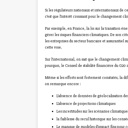
Si les régulateurs nationaux et internationaux de ce
c’est que l’intérêt croissant pour le changement cli
Par exemple, en France, la loi sur la transition éne
gérer les risques financiers climatiques. De son côté
les entreprises du secteur bancaire et assurantiel s
cette voie.
Sur l’international, on sait que le changement clim
pourquoi, le Conseil de stabilité financière du G20
Même si les efforts sont fortement constatés, la di
on remarque encore :
L’absence de données de géolocalisation des
L’absence de projections climatiques
Les incertitudes sur les scénarios climatiq
la faiblesse du recul historique sur les c
Le manque de modèles d’impact fins pour ce