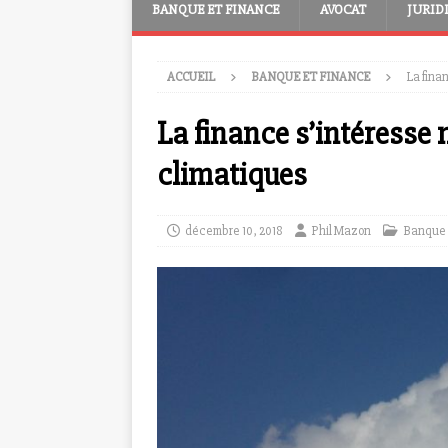
BANQUE ET FINANCE
AVOCAT
JURID
ACCUEIL
BANQUE ET FINANCE
La fina
La finance s’intéresse
climatiques
décembre 10, 2018
Phil Mazon
Banque 