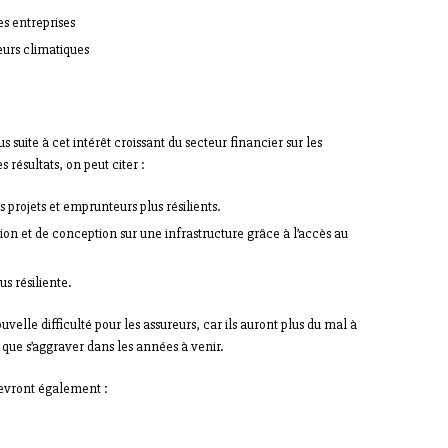
es entreprises
teurs climatiques
s suite à cet intérêt croissant du secteur financier sur les
ésultats, on peut citer :
 projets et emprunteurs plus résilients.
ion et de conception sur une infrastructure grâce à l’accès au
s résiliente.
elle difficulté pour les assureurs, car ils auront plus du mal à
t que s’aggraver dans les années à venir.
 devront également :