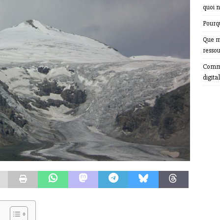
quoi n
Pourqu
Que m
resso
Comme
digital