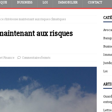
IQUE
BUSINESS
LOI
IMMOBILIER
CONTACT
CATÉ
nce s’intéresse maintenant aux risques climatiques
Avoca
 maintenant aux risques
Banqu
Busin
Immob
et Finance
Commentaires fermés
Juridi
Loi
ARTI
Guardt
entrep
Lettr