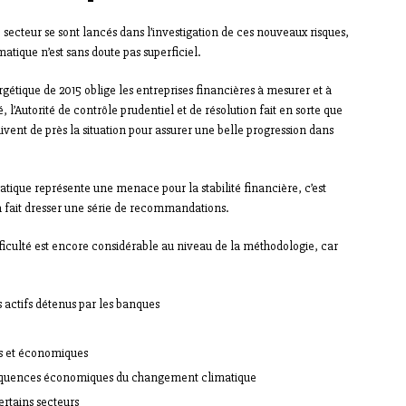
 secteur se sont lancés dans l’investigation de ces nouveaux risques,
matique n’est sans doute pas superficiel.
rgétique de 2015 oblige les entreprises financières à mesurer et à
, l’Autorité de contrôle prudentiel et de résolution fait en sorte que
uivent de près la situation pour assurer une belle progression dans
atique représente une menace pour la stabilité financière, c’est
 a fait dresser une série de recommandations.
fficulté est encore considérable au niveau de la méthodologie, car
 actifs détenus par les banques
ues et économiques
onséquences économiques du changement climatique
rtains secteurs