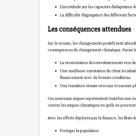
L’incertitude sur les capacités d’adaptation d
La difficulté d’agrégation des différents fac
Les conséquences attendues
Sur le terrain, les changements positifs sont attendu
conséquences du changement climatique. Parmi les r
La réorientation des investissements vers des
Une meilleure orientation du choix localisat
financement avec de bonnes conditions.
Une transition réussie vers une économie plu
Ces nouveaux risques représentent toutefois une nouv
couvrir les risques climatiques vu qu’ils ne pourron
Avec les efforts déployés par la finance, les États
Protéger la population