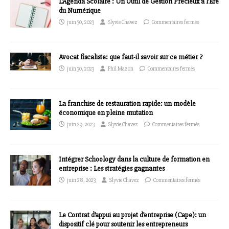
L’Agenda Scolaire : Un Outil de Gestion Précieux à l’Ère
du Numérique
juin 30, 2023
Slyvie Chavez
Commentaires fermés
Avocat fiscaliste: que faut-il savoir sur ce métier ?
juin 30, 2023
Phil Mazon
Commentaires fermés
La franchise de restauration rapide: un modèle
économique en pleine mutation
juin 29, 2023
Slyvie Chavez
Commentaires fermés
Intégrer Schoology dans la culture de formation en
entreprise : Les stratégies gagnantes
juin 28, 2023
Slyvie Chavez
Commentaires fermés
Le Contrat d’appui au projet d’entreprise (Cape): un
dispositif clé pour soutenir les entrepreneurs