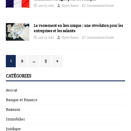
juin 23, 2023
Slyvie Chavez
Commentaires fermés
Le versement en lieu unique : une révolution pour les
entreprises et les salariés
juin 23, 2023
Slyvie Chavez
Commentaires fermés
1
2
…
5
»
CATÉGORIES
Avocat
Banque et Finance
Business
Immobilier
Juridique