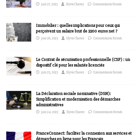
juin 27, 2023
Slyvie Chavez
Commentaires fermés
Immobilier : quelles implications pour ceux qui
perçoivent un salaire brut de 2200 euros net ?
juin 26, 2023
Slyvie Chavez
Commentaires fermés
Le Contrat de sécurisation professionnelle (CSP) : un
dispositif clé pour les salariés licenciés
juin 25, 2023
Slyvie Chavez
Commentaires fermés
La Déclaration sociale nominative (DSN):
Simplification et modernisation des démarches
administratives
juin 24, 2023
Slyvie Chavez
Commentaires fermés
FranceConnect: faciliter la connexion aux services et
démarches en ligne pour les Français