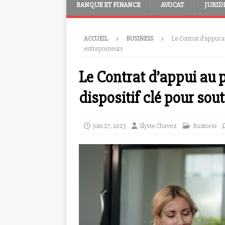
BANQUE ET FINANCE
AVOCAT
JURID
ACCUEIL
BUSINESS
Le Contrat d’appui au
entrepreneurs
Le Contrat d’appui au p
dispositif clé pour sou
juin 27, 2023
Slyvie Chavez
Business