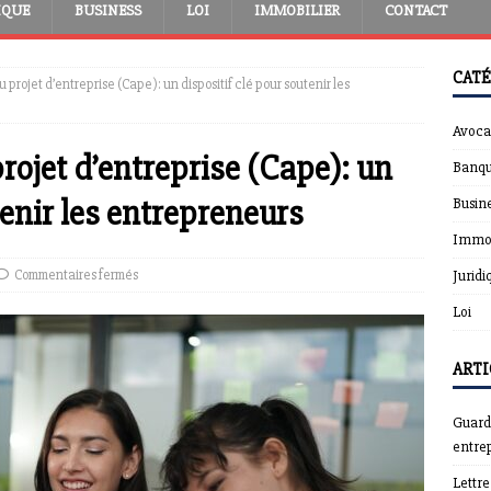
IQUE
BUSINESS
LOI
IMMOBILIER
CONTACT
CATÉ
 projet d’entreprise (Cape): un dispositif clé pour soutenir les
Avoca
rojet d’entreprise (Cape): un
Banqu
tenir les entrepreneurs
Busin
Immob
Commentaires fermés
Juridi
Loi
ARTI
Guardt
entrep
Lettr