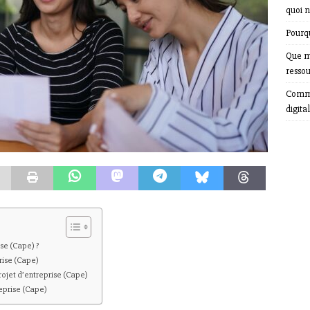
quoi n
Pourqu
Que m
resso
Comme
digital
se (Cape) ?
rise (Cape)
rojet d’entreprise (Cape)
reprise (Cape)