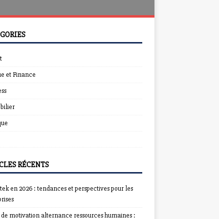
GORIES
t
e et Finance
ess
ilier
que
CLES RÉCENTS
ek en 2026 : tendances et perspectives pour les
rises
e de motivation alternance ressources humaines :