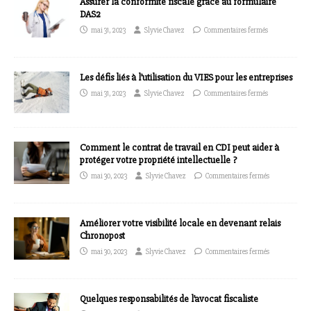
Assurer la conformité fiscale grâce au formulaire
DAS2
mai 31, 2023
Slyvie Chavez
Commentaires fermés
Les défis liés à l’utilisation du VIES pour les entreprises
mai 31, 2023
Slyvie Chavez
Commentaires fermés
Comment le contrat de travail en CDI peut aider à
protéger votre propriété intellectuelle ?
mai 30, 2023
Slyvie Chavez
Commentaires fermés
Améliorer votre visibilité locale en devenant relais
Chronopost
mai 30, 2023
Slyvie Chavez
Commentaires fermés
Quelques responsabilités de l’avocat fiscaliste