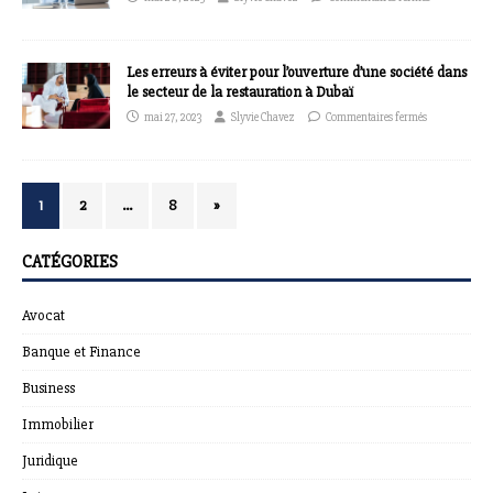
Les erreurs à éviter pour l’ouverture d’une société dans
le secteur de la restauration à Dubaï
mai 27, 2023
Slyvie Chavez
Commentaires fermés
1
2
…
8
»
CATÉGORIES
Avocat
Banque et Finance
Business
Immobilier
Juridique