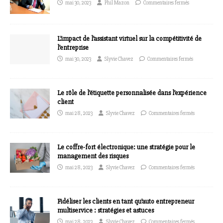
mai 30, 2023
Phil Mazon
Commentaires fermés
L’impact de l’assistant virtuel sur la compétitivité de
l’entreprise
mai 30, 2023
Slyvie Chavez
Commentaires fermés
Le rôle de l’étiquette personnalisée dans l’expérience
client
mai 28, 2023
Slyvie Chavez
Commentaires fermés
Le coffre-fort électronique: une stratégie pour le
management des risques
mai 28, 2023
Slyvie Chavez
Commentaires fermés
Fidéliser les clients en tant qu’auto entrepreneur
multiservice : stratégies et astuces
mai 28, 2023
Slyvie Chavez
Commentaires fermés