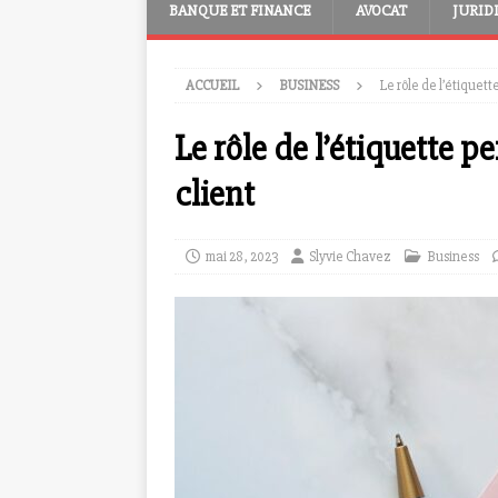
BANQUE ET FINANCE
AVOCAT
JURID
ACCUEIL
BUSINESS
Le rôle de l’étiquet
Le rôle de l’étiquette 
client
mai 28, 2023
Slyvie Chavez
Business