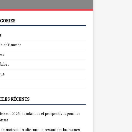
GORIES
t
e et Finance
ess
ilier
que
CLES RÉCENTS
ek en 2026 : tendances et perspectives pour les
rises
e de motivation alternance ressources humaines :