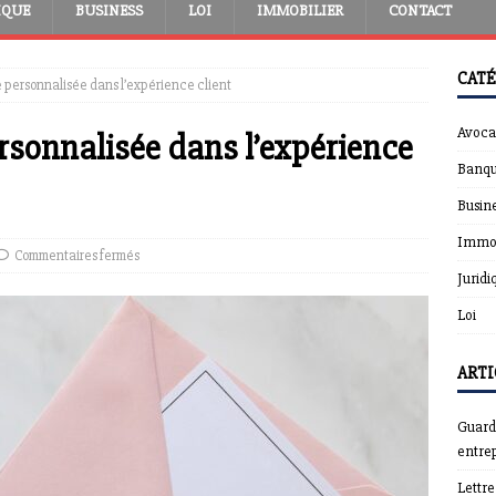
IQUE
BUSINESS
LOI
IMMOBILIER
CONTACT
CATÉ
te personnalisée dans l’expérience client
Avoca
personnalisée dans l’expérience
Banqu
Busin
Immob
Commentaires fermés
Juridi
Loi
ARTI
Guardt
entrep
Lettr