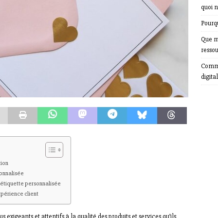
quoi n
Pourqu
Que m
resso
Comme
digital
tion
sonnalisée
l’étiquette personnalisée
xpérience client
exigeants et attentifs à la qualité des produits et services qu’ils