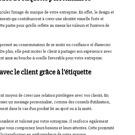
culer l’image de marque de votre entreprise. En effet, le design et
léments qui contribueront à créer une identité visuelle forte et
te partie pour qu’elle reflète au mieux les valeurs et l’univers de
permet au consommateur de se sentir en confiance et d’associer
De plus, elle peut inciter le client à partager son expérience avec
nt ainsi au bouche-à-oreille favorable pour votre entreprise.
avec le client grâce à l’étiquette
lent moyen de créer une relation privilégiée avec vos clients. En
resser un message personnalisé, comme des conseils d’utilisation,
nt dans le cas d’un produit lié au sport ou à la santé.
nsidéré et valorisé par votre entreprise. Il renforce également
 que vous comprenez leurs besoins et leurs attentes. Cette proximité
 et la transformer en ambassadeurs de votre marque.