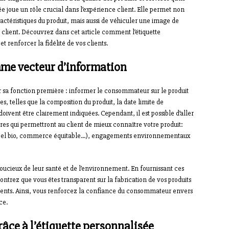
ée joue un rôle crucial dans l’expérience client. Elle permet non
ctéristiques du produit, mais aussi de véhiculer une image de
e client. Découvrez dans cet article comment l’étiquette
t renforcer la fidélité de vos clients.
mme vecteur d’information
ir sa fonction première : informer le consommateur sur le produit
res, telles que la composition du produit, la date limite de
ivent être clairement indiquées. Cependant, il est possible d’aller
es qui permettront au client de mieux connaître votre produit:
 (label bio, commerce équitable…), engagements environnementaux
 soucieux de leur santé et de l’environnement. En fournissant ces
ntrez que vous êtes transparent sur la fabrication de vos produits
ients. Ainsi, vous renforcez la confiance du consommateur envers
ce.
râce à l’étiquette personnalisée