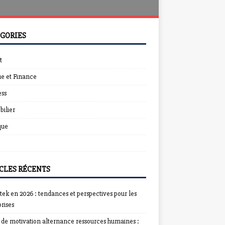
GORIES
t
e et Finance
ess
ilier
que
CLES RÉCENTS
ek en 2026 : tendances et perspectives pour les
rises
e de motivation alternance ressources humaines :