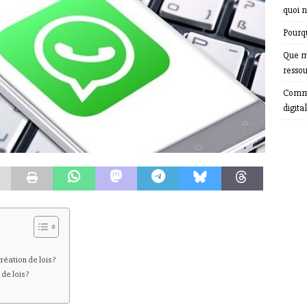
quoi n
Pourqu
Que m
resso
Comme
digital
éation de lois ?
de lois ?