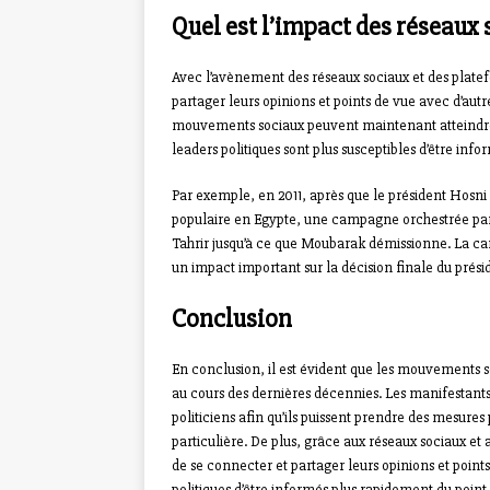
Quel est l’impact des réseaux s
Avec l’avènement des réseaux sociaux et des plate
partager leurs opinions et points de vue avec d’aut
mouvements sociaux peuvent maintenant atteindre u
leaders politiques sont plus susceptibles d’être inf
Par exemple, en 2011, après que le président Hosni
populaire en Egypte, une campagne orchestrée par
Tahrir jusqu’à ce que Moubarak démissionne. La c
un impact important sur la décision finale du prési
Conclusion
En conclusion, il est évident que les mouvements s
au cours des dernières décennies. Les manifestants 
politiciens afin qu’ils puissent prendre des mesur
particulière. De plus, grâce aux réseaux sociaux et 
de se connecter et partager leurs opinions et point
politiques d’être informés plus rapidement du point