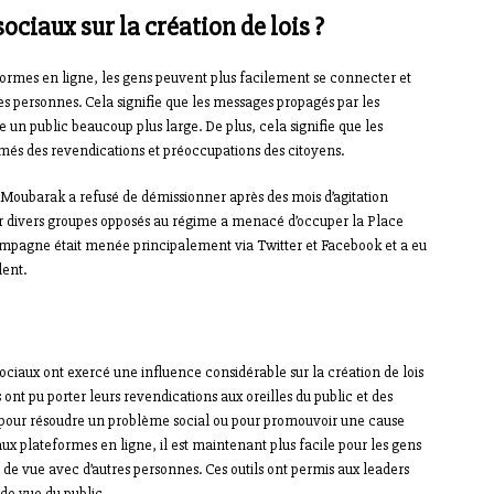
ociaux sur la création de lois ?
formes en ligne, les gens peuvent plus facilement se connecter et
res personnes. Cela signifie que les messages propagés par les
n public beaucoup plus large. De plus, cela signifie que les
ormés des revendications et préoccupations des citoyens.
 Moubarak a refusé de démissionner après des mois d’agitation
 divers groupes opposés au régime a menacé d’occuper la Place
ampagne était menée principalement via Twitter et Facebook et a eu
dent.
ociaux ont exercé une influence considérable sur la création de lois
ont pu porter leurs revendications aux oreilles du public et des
es pour résoudre un problème social ou pour promouvoir une cause
aux plateformes en ligne, il est maintenant plus facile pour les gens
s de vue avec d’autres personnes. Ces outils ont permis aux leaders
 de vue du public.