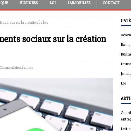
IQUE
BUSINESS
LOI
IMMOBILIER
CONTACT
CATÉ
 sociaux sur la création de lois
Avoca
ents sociaux sur la création
Banqu
Busin
Immob
Commentaires fermés
Juridi
Loi
ARTI
Guardt
entrep
Lettr