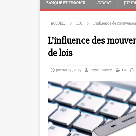
BANQUE ET FINANCE
AVOCAT
JURID
ACCUEIL
LOI
L’influence des mouvements
L’influence des mouvem
de lois
janvier 19, 2023
Slyvie Chavez
Loi