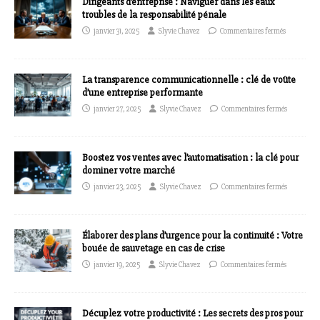
Dirigeants d’entreprise : Naviguer dans les eaux
troubles de la responsabilité pénale
janvier 31, 2025
Slyvie Chavez
Commentaires fermés
La transparence communicationnelle : clé de voûte
d’une entreprise performante
janvier 27, 2025
Slyvie Chavez
Commentaires fermés
Boostez vos ventes avec l’automatisation : la clé pour
dominer votre marché
janvier 23, 2025
Slyvie Chavez
Commentaires fermés
Élaborer des plans d’urgence pour la continuité : Votre
bouée de sauvetage en cas de crise
janvier 19, 2025
Slyvie Chavez
Commentaires fermés
Décuplez votre productivité : Les secrets des pros pour