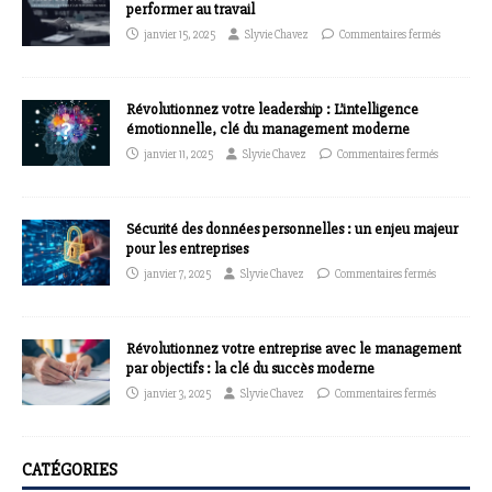
performer au travail
janvier 15, 2025
Slyvie Chavez
Commentaires fermés
Révolutionnez votre leadership : L’intelligence
émotionnelle, clé du management moderne
janvier 11, 2025
Slyvie Chavez
Commentaires fermés
Sécurité des données personnelles : un enjeu majeur
pour les entreprises
janvier 7, 2025
Slyvie Chavez
Commentaires fermés
Révolutionnez votre entreprise avec le management
par objectifs : la clé du succès moderne
janvier 3, 2025
Slyvie Chavez
Commentaires fermés
CATÉGORIES