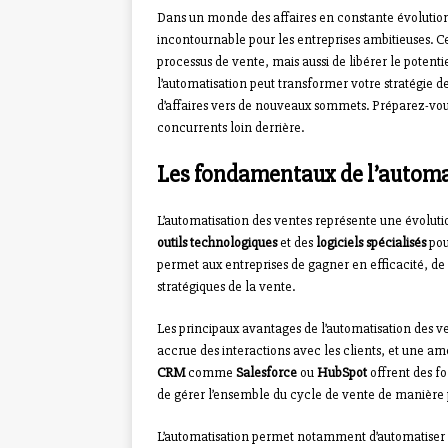
Dans un monde des affaires en constante évolution
incontournable pour les entreprises ambitieuses. 
processus de vente, mais aussi de libérer le pote
l’automatisation peut transformer votre stratégie d
d’affaires vers de nouveaux sommets. Préparez-vou
concurrents loin derrière.
Les fondamentaux de l’automa
L’automatisation des ventes représente une évoluti
outils technologiques
et des
logiciels spécialisés
pou
permet aux entreprises de gagner en efficacité, de r
stratégiques de la vente.
Les principaux avantages de l’automatisation des v
accrue des interactions avec les clients, et une am
CRM
comme
Salesforce
ou
HubSpot
offrent des f
de gérer l’ensemble du cycle de vente de manière p
L’automatisation permet notamment d’automatiser l’