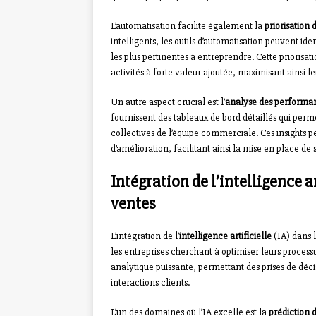
L’automatisation facilite également la
priorisation 
intelligents, les outils d’automatisation peuvent ide
les plus pertinentes à entreprendre. Cette priorisa
activités à forte valeur ajoutée, maximisant ainsi l
Un autre aspect crucial est l’
analyse des performa
fournissent des tableaux de bord détaillés qui per
collectives de l’équipe commerciale. Ces insights pe
d’amélioration, facilitant ainsi la mise en place de s
Intégration de l’intelligence a
ventes
L’intégration de l’
intelligence artificielle
(IA) dans 
les entreprises cherchant à optimiser leurs proces
analytique puissante, permettant des prises de déci
interactions clients.
L’un des domaines où l’IA excelle est la
prédiction 