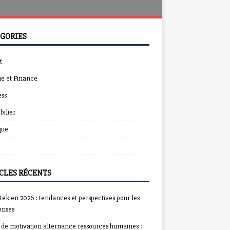
GORIES
t
e et Finance
ess
ilier
que
CLES RÉCENTS
ek en 2026 : tendances et perspectives pour les
rises
e de motivation alternance ressources humaines :