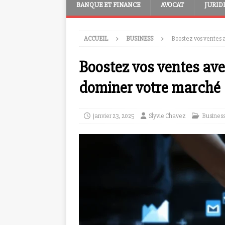
BANQUE ET FINANCE
AVOCAT
JURID
ACCUEIL
BUSINESS
Boostez vos ventes a
Boostez vos ventes avec
dominer votre marché
janvier 23, 2025
Slyvie Chavez
Busines