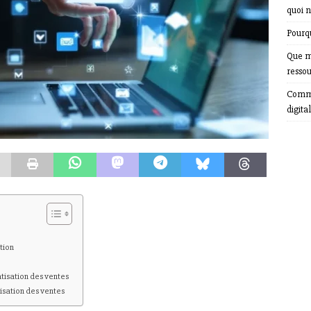
quoi n
Pourqu
Que m
resso
Comme
digital
tion
matisation des ventes
isation des ventes