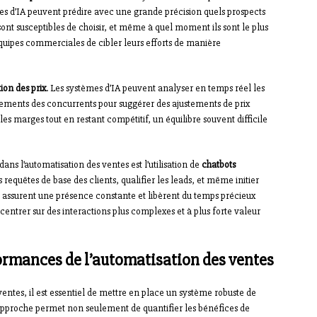
mes d’IA peuvent prédire avec une grande précision quels prospects
s sont susceptibles de choisir, et même à quel moment ils sont le plus
équipes commerciales de cibler leurs efforts de manière
ion des prix
. Les systèmes d’IA peuvent analyser en temps réel les
ements des concurrents pour suggérer des ajustements de prix
 marges tout en restant compétitif, un équilibre souvent difficile
ns l’automatisation des ventes est l’utilisation de
chatbots
s requêtes de base des clients, qualifier les leads, et même initier
ls assurent une présence constante et libèrent du temps précieux
entrer sur des interactions plus complexes et à plus forte valeur
ormances de l’automatisation des ventes
ventes, il est essentiel de mettre en place un système robuste de
 approche permet non seulement de quantifier les bénéfices de