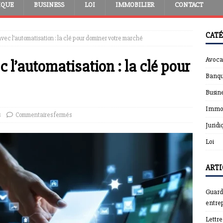
IQUE
BUSINESS
LOI
IMMOBILIER
CONTACT
CATÉ
vec l’automatisation : la clé pour dominer votre marché
Avoca
 l’automatisation : la clé pour
Banqu
Busin
Immob
s
Commentaires fermés
Juridi
Loi
ARTI
Guardt
entrep
Lettr