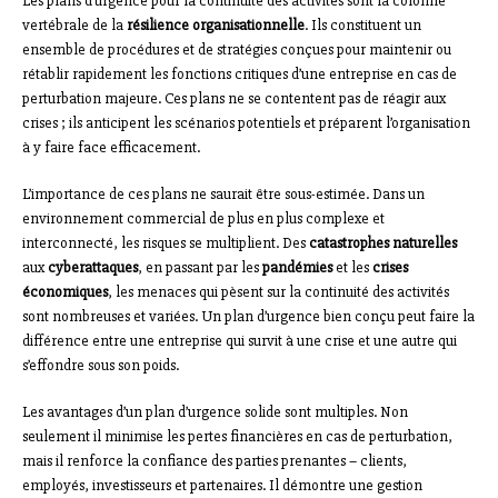
Les plans d’urgence pour la continuité des activités sont la colonne
vertébrale de la
résilience organisationnelle
. Ils constituent un
ensemble de procédures et de stratégies conçues pour maintenir ou
rétablir rapidement les fonctions critiques d’une entreprise en cas de
perturbation majeure. Ces plans ne se contentent pas de réagir aux
crises ; ils anticipent les scénarios potentiels et préparent l’organisation
à y faire face efficacement.
L’importance de ces plans ne saurait être sous-estimée. Dans un
environnement commercial de plus en plus complexe et
interconnecté, les risques se multiplient. Des
catastrophes naturelles
aux
cyberattaques
, en passant par les
pandémies
et les
crises
économiques
, les menaces qui pèsent sur la continuité des activités
sont nombreuses et variées. Un plan d’urgence bien conçu peut faire la
différence entre une entreprise qui survit à une crise et une autre qui
s’effondre sous son poids.
Les avantages d’un plan d’urgence solide sont multiples. Non
seulement il minimise les pertes financières en cas de perturbation,
mais il renforce la confiance des parties prenantes – clients,
employés, investisseurs et partenaires. Il démontre une gestion