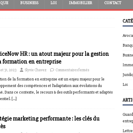
IQUE
BUSINESS
LOI
IMMOBILIER
CONTACT
CATÉ
Avoca
Banqu
iceNow HR : un atout majeur pour la gestion
Busin
a formation en entreprise
Immob
llet 31, 2023
Slyvie Chavez
Commentaires fermés
Juridi
tion de la formation en entreprise est un enjeu majeur pour le
Loi
oppement des compétences et l’adaptation aux évolutions du
. Dans ce contexte, le recours à des outils performants et adaptés
sentiel.
[…]
ARTI
Guardt
tégie marketing performante : les clés du
entrep
ès
Lettr