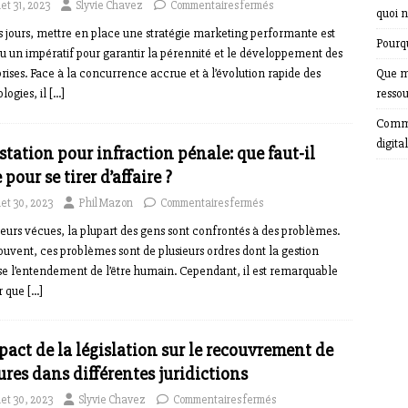
llet 31, 2023
Slyvie Chavez
Commentaires fermés
quoi n
 jours, mettre en place une stratégie marketing performante est
Pourqu
 un impératif pour garantir la pérennité et le développement des
rises. Face à la concurrence accrue et à l’évolution rapide des
Que m
logies, il
[…]
resso
Comme
digital
station pour infraction pénale: que faut-il
e pour se tirer d’affaire ?
llet 30, 2023
Phil Mazon
Commentaires fermés
eurs vécues, la plupart des gens sont confrontés à des problèmes.
ouvent, ces problèmes sont de plusieurs ordres dont la gestion
e l’entendement de l’être humain. Cependant, il est remarquable
r que
[…]
pact de la législation sur le recouvrement de
ures dans différentes juridictions
llet 30, 2023
Slyvie Chavez
Commentaires fermés