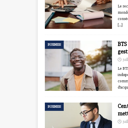
Le rec
monde 
conséq
[…]
BTS 
BUSINESS
gest
jui
Le BT
indisp
commer
d’acqu
Cent
BUSINESS
mett
jui