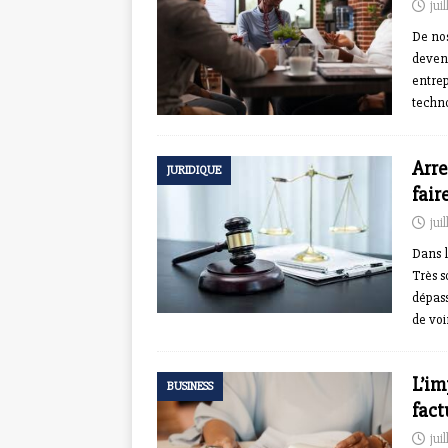
jui
De nos
devenu
entrep
techno
Arre
JURIDIQUE
fair
jui
Dans l
Très s
dépass
de voi
L’im
BUSINESS
fact
jui