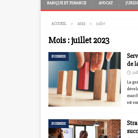
BANQUE ET FINANCE
AVOCAT
JURID
ACCUEIL
2023
juillet
Mois :
juillet 2023
Serv
BUSINESS
de l
jui
La ges
dével
marché
est es
Stra
BUSINESS
succ