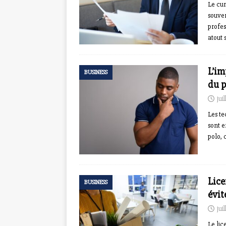
Le cur
souven
profes
atout 
L’im
BUSINESS
du p
jui
Les te
sont e
polo, 
Lice
BUSINESS
évit
jui
Le lic