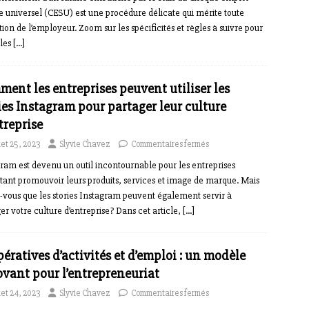
e universel (CESU) est une procédure délicate qui mérite toute
ntion de l’employeur. Zoom sur les spécificités et règles à suivre pour
 les
[…]
ent les entreprises peuvent utiliser les
ies Instagram pour partager leur culture
treprise
llet 25, 2023
Slyvie Chavez
Commentaires fermés
ram est devenu un outil incontournable pour les entreprises
tant promouvoir leurs produits, services et image de marque. Mais
-vous que les stories Instagram peuvent également servir à
er votre culture d’entreprise? Dans cet article,
[…]
ératives d’activités et d’emploi : un modèle
vant pour l’entrepreneuriat
llet 24, 2023
Slyvie Chavez
Commentaires fermés