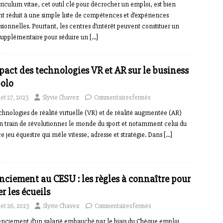
riculum vitae, cet outil clé pour décrocher un emploi, est bien
t réduit à une simple liste de compétences et d’expériences
sionnelles. Pourtant, les centres d’intérêt peuvent constituer un
supplémentaire pour séduire un
[…]
pact des technologies VR et AR sur le business
olo
llet 27, 2023
Slyvie Chavez
Commentaires fermés
chnologies de réalité virtuelle (VR) et de réalité augmentée (AR)
n train de révolutionner le monde du sport et notamment celui du
ce jeu équestre qui mêle vitesse, adresse et stratégie. Dans
[…]
nciement au CESU : les règles à connaître pour
er les écueils
llet 26, 2023
Slyvie Chavez
Commentaires fermés
enciement d’un salarié embauché par le biais du Chèque emploi