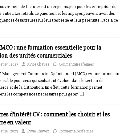
ouvrement de factures est un enjeu majeur pour les entreprises du
entier. Les retards de paiement et les impayés peuvent avoir des
uences désastreuses sur leur trésorerie et leur pérennité. Face à ce
MCO : une formation essentielle pour la
ion des unités commerciales
llet 29, 2023
Slyvie Chavez
Commentaires fermés
S Management Commercial Opérationnel (MCO) est une formation
ensable pour ceux qui souhaitent évoluer dans le secteur du
ce et de la distribution. En effet, cette formation permet
érir les compétences nécessaires pour gérer
[…]
res d’intérêt CV : comment les choisir et les
re en valeur
llet 28, 2023
Slyvie Chavez
Commentaires fermés