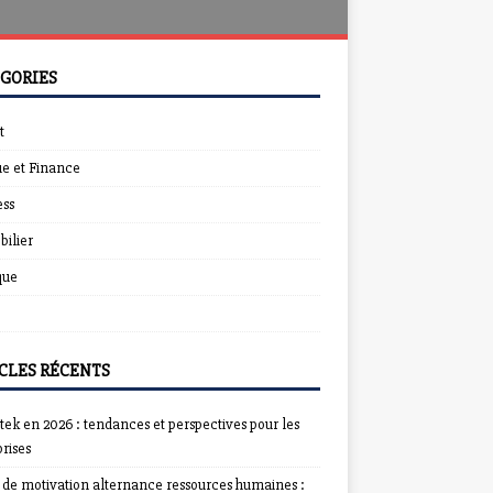
GORIES
t
e et Finance
ess
ilier
que
CLES RÉCENTS
ek en 2026 : tendances et perspectives pour les
rises
e de motivation alternance ressources humaines :