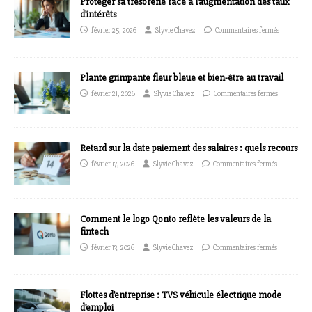
Protéger sa trésorerie face à l’augmentation des taux
d’intérêts
février 25, 2026
Slyvie Chavez
Commentaires fermés
Plante grimpante fleur bleue et bien-être au travail
février 21, 2026
Slyvie Chavez
Commentaires fermés
Retard sur la date paiement des salaires : quels recours
février 17, 2026
Slyvie Chavez
Commentaires fermés
Comment le logo Qonto reflète les valeurs de la
fintech
février 13, 2026
Slyvie Chavez
Commentaires fermés
Flottes d’entreprise : TVS véhicule électrique mode
d’emploi