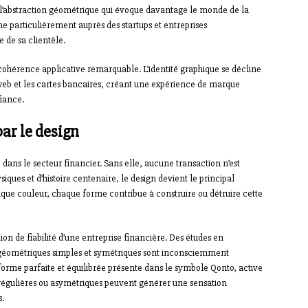
ie l’abstraction géométrique qui évoque davantage le monde de la
e particulièrement auprès des startups et entreprises
e de sa clientèle.
cohérence applicative remarquable. L’identité graphique se décline
web et les cartes bancaires, créant une expérience de marque
iance.
ar le design
 dans le secteur financier. Sans elle, aucune transaction n’est
ques et d’histoire centenaire, le design devient le principal
aque couleur, chaque forme contribue à construire ou détruire cette
on de fiabilité d’une entreprise financière. Des études en
géométriques simples et symétriques sont inconsciemment
le, forme parfaite et équilibrée présente dans le symbole Qonto, active
 irrégulières ou asymétriques peuvent générer une sensation
s.