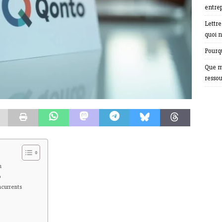
entrep
Lettr
quoi n
Pourqu
Que m
resso
h
o
ncurrents