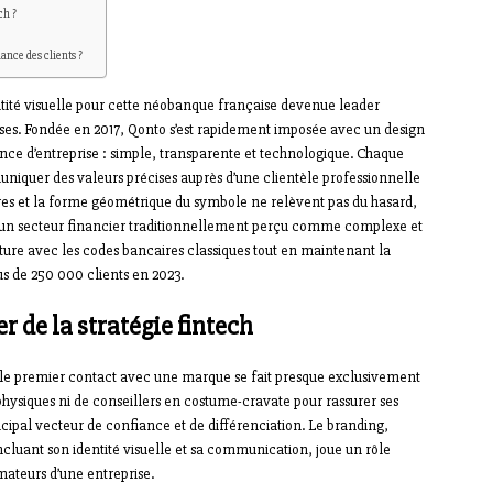
ch ?
iance des clients ?
tité visuelle pour cette néobanque française devenue leader
ises. Fondée en 2017, Qonto s’est rapidement imposée avec un design
ance d’entreprise : simple, transparente et technologique. Chaque
iquer des valeurs précises auprès d’une clientèle professionnelle
bres et la forme géométrique du symbole ne relèvent pas du hasard,
s un secteur financier traditionnellement perçu comme complexe et
ture avec les codes bancaires classiques tout en maintenant la
us de 250 000 clients en 2023.
r de la stratégie fintech
, le premier contact avec une marque se fait presque exclusivement
physiques ni de conseillers en costume-cravate pour rassurer ses
incipal vecteur de confiance et de différenciation. Le branding,
ncluant son identité visuelle et sa communication, joue un rôle
ateurs d’une entreprise.