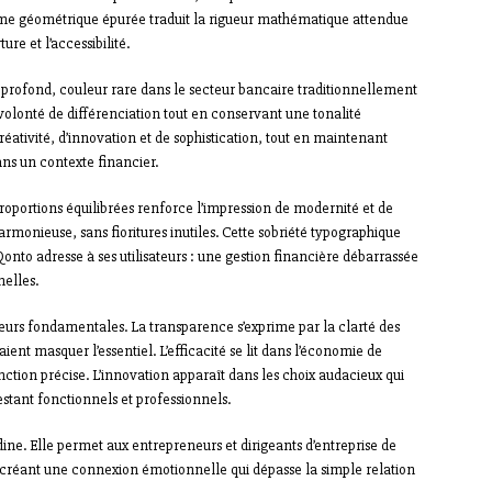
rme géométrique épurée traduit la rigueur mathématique attendue
re et l’accessibilité.
t profond, couleur rare dans le secteur bancaire traditionnellement
olonté de différenciation tout en conservant une tonalité
réativité, d’innovation et de sophistication, tout en maintenant
ns un contexte financier.
proportions équilibrées renforce l’impression de modernité et de
rmonieuse, sans fioritures inutiles. Cette sobriété typographique
onto adresse à ses utilisateurs : une gestion financière débarrassée
nelles.
leurs fondamentales. La transparence s’exprime par la clarté des
ient masquer l’essentiel. L’efficacité se lit dans l’économie de
ion précise. L’innovation apparaît dans les choix audacieux qui
stant fonctionnels et professionnels.
ine. Elle permet aux entrepreneurs et dirigeants d’entreprise de
 créant une connexion émotionnelle qui dépasse la simple relation