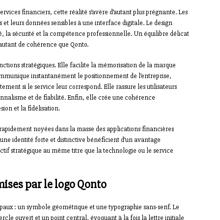
rvices financiers, cette réalité s’avère d’autant plus prégnante. Les
s et leurs données sensibles à une interface digitale. Le design
, la sécurité et la compétence professionnelle. Un équilibre délicat
autant de cohérence que Qonto.
fonctions stratégiques. Elle facilite la mémorisation de la marque
ommunique instantanément le positionnement de l’entreprise,
nt si le service leur correspond. Elle rassure les utilisateurs
nnalisme et de fiabilité. Enfin, elle crée une cohérence
ion et la fidélisation.
t rapidement noyées dans la masse des applications financières
 une identité forte et distinctive bénéficient d’un avantage
ctif stratégique au même titre que la technologie ou le service
ises par le logo Qonto
aux : un symbole géométrique et une typographie sans-serif. Le
cle ouvert et un point central, évoquant à la fois la lettre initiale