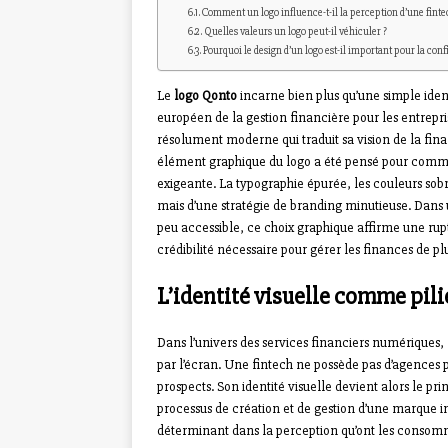
Comment un logo influence-t-il la perception d’une finte
Quelles valeurs un logo peut-il véhiculer ?
Pourquoi le design d’un logo est-il important pour la conf
Le
logo Qonto
incarne bien plus qu’une simple iden
européen de la gestion financière pour les entrepr
résolument moderne qui traduit sa vision de la fin
élément graphique du logo a été pensé pour commun
exigeante. La typographie épurée, les couleurs so
mais d’une stratégie de branding minutieuse. Dan
peu accessible, ce choix graphique affirme une rup
crédibilité nécessaire pour gérer les finances de pl
L’identité visuelle comme pilie
Dans l’univers des services financiers numériques
par l’écran. Une fintech ne possède pas d’agences 
prospects. Son identité visuelle devient alors le pr
processus de création et de gestion d’une marque i
déterminant dans la perception qu’ont les consomm