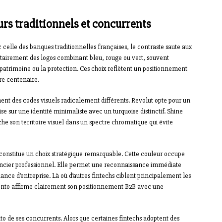
rs traditionnels et concurrents
 celle des banques traditionnelles françaises, le contraste saute aux
ritairement des logos combinant bleu, rouge ou vert, souvent
atrimoine ou la protection. Ces choix reflètent un positionnement
re centenaire.
ent des codes visuels radicalement différents. Revolut opte pour un
se sur une identité minimaliste avec un turquoise distinctif. Shine
he son territoire visuel dans un spectre chromatique qui évite
 constitue un choix stratégique remarquable. Cette couleur occupe
ancier professionnel. Elle permet une reconnaissance immédiate
ance d’entreprise. Là où d’autres fintechs ciblent principalement les
 Qonto affirme clairement son positionnement B2B avec une
 de ses concurrents. Alors que certaines fintechs adoptent des