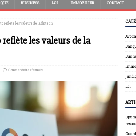
IQUE
BUSINESS
LOI
IMMOBILIER
CONTACT
CATÉ
o reflète les valeurs de la fintech
Avoca
eflète les valeurs de la
Banqu
Busin
Immob
Commentaires fermés
Juridi
Loi
ARTI
Optimi
resso
Guardt