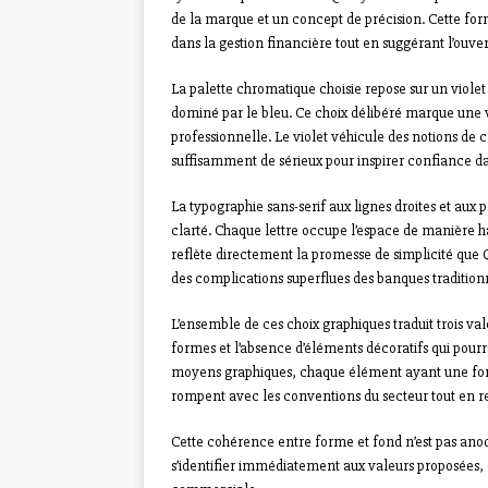
de la marque et un concept de précision. Cette fo
dans la gestion financière tout en suggérant l’ouvertu
La palette chromatique choisie repose sur un viole
dominé par le bleu. Ce choix délibéré marque une v
professionnelle. Le violet véhicule des notions de c
suffisamment de sérieux pour inspirer confiance da
La typographie sans-serif aux lignes droites et aux 
clarté. Chaque lettre occupe l’espace de manière ha
reflète directement la promesse de simplicité que Q
des complications superflues des banques tradition
L’ensemble de ces choix graphiques traduit trois va
formes et l’absence d’éléments décoratifs qui pourra
moyens graphiques, chaque élément ayant une fonct
rompent avec les conventions du secteur tout en re
Cette cohérence entre forme et fond n’est pas anod
s’identifier immédiatement aux valeurs proposées,