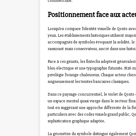
commerciale.
Positionnement face aux acteu
Lorsqu’on compare l’identité visuelle de Qonto avec
yeux. Les établissements historiques utilisent majo
accompagnés de symboles évoquant la solidité, le p
rassurant mais conservateur, ancré dans une histoi
Face à ces géants, les fintechs adoptent généralem
bleu électrique et une typographie futuriste. N26 mi
privilégie l’orange chaleureux. Chaque acteur cherc
soigneusement les teintes bancaires classiques.
Dans ce paysage concurrentiel, le violet de Qonto
un espace mental quasi vierge dans le secteur fin
tout en suggérant une approche différente de la fin
particuliers avec des codes visuels grand public,
sophistication graphique adaptée.
La géométrie du symbole distingue également Qonto