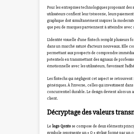
Pour les entreprises technologiques proposant des se
utilisateurs confient leur trésorerie, leurs paiement
graphique doit simultanément inspirer la modernité
que peu de marques parviennent à atteindre avec 
L’identité visuelle d’une fintech remplit plusieurs 
dans un marché saturé d’acteurs nouveaux. Elle c
permettant aux prospects de comprendre immédiateme
potentiels en transmettant des signaux de professio
émotionnelle avec les utilisateurs, favorisant l’adhés
Les fintechs qui négligent cet aspect se retrouven
génériques. À l’inverse, celles qui investissent dans
concurrentiel durable. Le design devient alors un a
client.
Décryptage des valeurs transm
Le
logo Qonto
se compose de deux éléments princip
symbole représente un « Q » stylisé formé par un cer