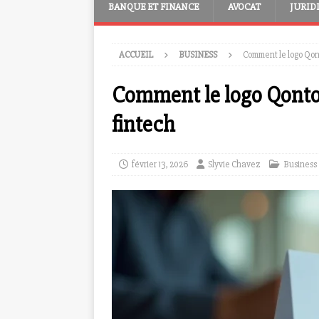
BANQUE ET FINANCE
AVOCAT
JURID
ACCUEIL
BUSINESS
Comment le logo Qont
Comment le logo Qonto r
fintech
février 13, 2026
Slyvie Chavez
Business