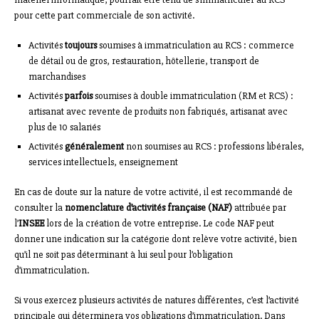
pour cette part commerciale de son activité.
Activités
toujours
soumises à immatriculation au RCS : commerce
de détail ou de gros, restauration, hôtellerie, transport de
marchandises
Activités
parfois
soumises à double immatriculation (RM et RCS) :
artisanat avec revente de produits non fabriqués, artisanat avec
plus de 10 salariés
Activités
généralement
non soumises au RCS : professions libérales,
services intellectuels, enseignement
En cas de doute sur la nature de votre activité, il est recommandé de
consulter la
nomenclature d’activités française (NAF)
attribuée par
l’
INSEE
lors de la création de votre entreprise. Le code NAF peut
donner une indication sur la catégorie dont relève votre activité, bien
qu’il ne soit pas déterminant à lui seul pour l’obligation
d’immatriculation.
Si vous exercez plusieurs activités de natures différentes, c’est l’activité
principale qui déterminera vos obligations d’immatriculation. Dans