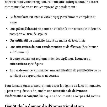
nécessaires à votre inscription. Pour un
auto-entrepreneur
, le dossier
d’immatriculation au RCS comprend généralement :
Le
formulaire P0 CMB
(Cerfa n°15253*02) dûment complété et
signé
Une
pièce d’identité
en cours de validité (carte nationale d’identité,
passeport ou titre de séjour)
Un
justificatif de domicile
datant de moins de trois mois
Une
attestation de non-condamnation
et de filiation (déclaration
sur l’honneur)
Si votre activité est réglementée : les
diplômes
,
licences
ou
autorisations
spécifiques
En cas d’exercice à domicile : une
autorisation du propriétaire
ou du
syndicat de copropriété si nécessaire
Pour les auto-entrepreneurs mariés sous le régime de la communauté,
il peut être judicieux de joindre une
attestation de délivrance
d’information à conjoint
, bien que ce document ne soit pas obligatoire.
Dépôt de la demande d’immatriculation