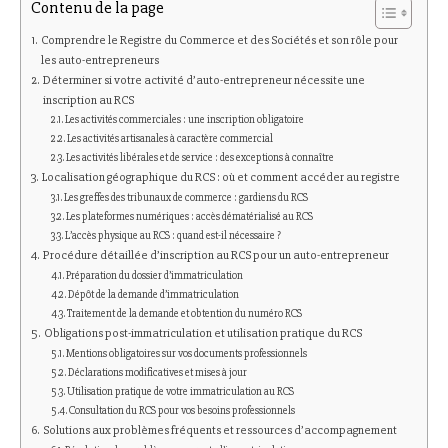
Contenu de la page
Comprendre le Registre du Commerce et des Sociétés et son rôle pour
les auto-entrepreneurs
Déterminer si votre activité d’auto-entrepreneur nécessite une
inscription au RCS
Les activités commerciales : une inscription obligatoire
Les activités artisanales à caractère commercial
Les activités libérales et de service : des exceptions à connaître
Localisation géographique du RCS : où et comment accéder au registre
Les greffes des tribunaux de commerce : gardiens du RCS
Les plateformes numériques : accès dématérialisé au RCS
L’accès physique au RCS : quand est-il nécessaire ?
Procédure détaillée d’inscription au RCS pour un auto-entrepreneur
Préparation du dossier d’immatriculation
Dépôt de la demande d’immatriculation
Traitement de la demande et obtention du numéro RCS
Obligations post-immatriculation et utilisation pratique du RCS
Mentions obligatoires sur vos documents professionnels
Déclarations modificatives et mises à jour
Utilisation pratique de votre immatriculation au RCS
Consultation du RCS pour vos besoins professionnels
Solutions aux problèmes fréquents et ressources d’accompagnement