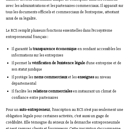
avec les administrations et les partenaires commerciaux. Il apparaît sur
tous les documents officiels et commerciaux de l’entreprise, attestant
ainsi de sa légalité.
Le RCS remplit plusieurs fonctions essentielles dans l’écosystème
entrepreneurial français :
Il garantit la
transparence économique
en rendant accessibles les
informations sur les entreprises
Il permet la
vérification de l’existence légale
d’une entreprise et de
son statut juridique
Il protège les
noms commerciaux
et les
enseignes
au niveau
départemental
Il facilite les
relations commerciales
en instaurant un climat de
confiance entre partenaires
Pour un
auto-entrepreneur
, l’inscription au RCS n’est pas seulement une
obligation légale pour certaines activités, c’est aussi un gage de
crédibilité. Elle témoigne du sérieux de la démarche entrepreneuriale
et peut rassurer clients et fournisseurs. Cette inscription s’accompagne