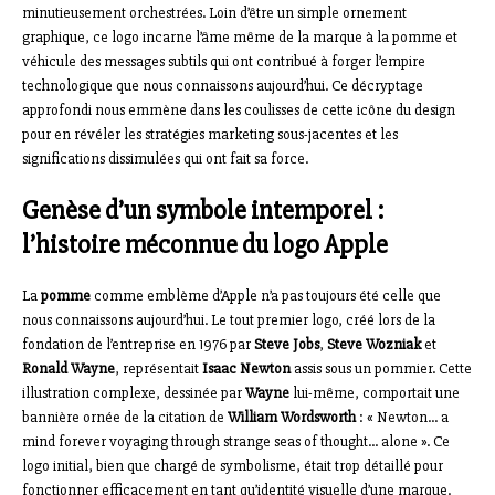
minutieusement orchestrées. Loin d’être un simple ornement
graphique, ce logo incarne l’âme même de la marque à la pomme et
véhicule des messages subtils qui ont contribué à forger l’empire
technologique que nous connaissons aujourd’hui. Ce décryptage
approfondi nous emmène dans les coulisses de cette icône du design
pour en révéler les stratégies marketing sous-jacentes et les
significations dissimulées qui ont fait sa force.
Genèse d’un symbole intemporel :
l’histoire méconnue du logo Apple
La
pomme
comme emblème d’Apple n’a pas toujours été celle que
nous connaissons aujourd’hui. Le tout premier logo, créé lors de la
fondation de l’entreprise en 1976 par
Steve Jobs
,
Steve Wozniak
et
Ronald Wayne
, représentait
Isaac Newton
assis sous un pommier. Cette
illustration complexe, dessinée par
Wayne
lui-même, comportait une
bannière ornée de la citation de
William Wordsworth
: « Newton… a
mind forever voyaging through strange seas of thought… alone ». Ce
logo initial, bien que chargé de symbolisme, était trop détaillé pour
fonctionner efficacement en tant qu’identité visuelle d’une marque.