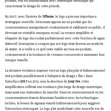
produits, tout en s’harmonisant avec l’esthétique métallique qui
caractérisait le design de cette période.
En 2007, avec l’arrivée de l’
iPhone
, le logo a pris une importance
stratégique nouvelle. Désormais apposé sur un produit que les
consommateurs manipulaient constamment et exhibaient en public, il
devenait un véritable marqueur social. La version simplifiée et
élégante du logo s’accordait parfaitement avec cette fonction de signe
distinctif. L’entreprise a compris que son logo était devenu un symbole
de statut, et a veillé à ce qu’il reste visible sur tous ses produits,
contrairement à la tendance de certains concurrents à minimiser leur
marque visuelle.
La dernière évolution majeure vers un logo plus plat et bidimensionnel
s’est produite parallèlement à l’adoption du design « flat » dans
l’interface
iOS 7
en 2013, sous la direction de
Jony Ive
. Cette
simplification reflétait une tendance plus large du design numérique,
mais aussi une maturation du marché. Dans un environnement où les
consommateurs étaient désormais familiers avec les technologies
tactiles, le besoin de signaux visuels tridimensionnels pour suggérer
l’interaction s’estompait. Le logo plat symbolisait cette nouvelle ère de