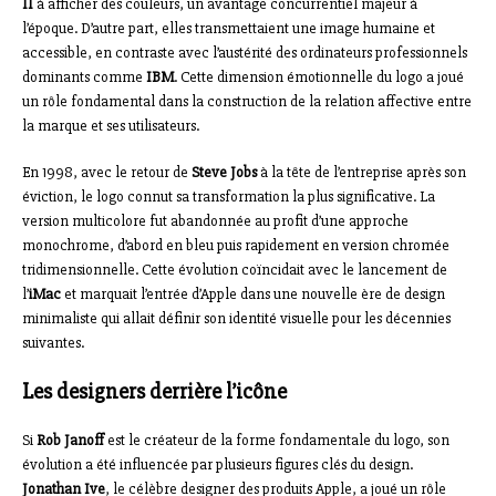
II
à afficher des couleurs, un avantage concurrentiel majeur à
l’époque. D’autre part, elles transmettaient une image humaine et
accessible, en contraste avec l’austérité des ordinateurs professionnels
dominants comme
IBM
. Cette dimension émotionnelle du logo a joué
un rôle fondamental dans la construction de la relation affective entre
la marque et ses utilisateurs.
En 1998, avec le retour de
Steve Jobs
à la tête de l’entreprise après son
éviction, le logo connut sa transformation la plus significative. La
version multicolore fut abandonnée au profit d’une approche
monochrome, d’abord en bleu puis rapidement en version chromée
tridimensionnelle. Cette évolution coïncidait avec le lancement de
l’
iMac
et marquait l’entrée d’Apple dans une nouvelle ère de design
minimaliste qui allait définir son identité visuelle pour les décennies
suivantes.
Les designers derrière l’icône
Si
Rob Janoff
est le créateur de la forme fondamentale du logo, son
évolution a été influencée par plusieurs figures clés du design.
Jonathan Ive
, le célèbre designer des produits Apple, a joué un rôle