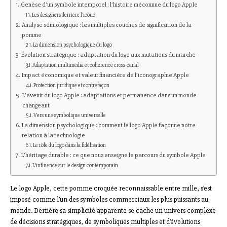
Genèse d’un symbole intemporel : l’histoire méconnue du logo Apple
Les designers derrière l’icône
Analyse sémiologique : les multiples couches de signification de la
pomme
La dimension psychologique du logo
Évolution stratégique : adaptation du logo aux mutations du marché
Adaptation multimédia et cohérence cross-canal
Impact économique et valeur financière de l’iconographie Apple
Protection juridique et contrefaçon
L’avenir du logo Apple : adaptations et permanence dans un monde
changeant
Vers une symbolique universelle
La dimension psychologique : comment le logo Apple façonne notre
relation à la technologie
Le rôle du logo dans la fidélisation
L’héritage durable : ce que nous enseigne le parcours du symbole Apple
L’influence sur le design contemporain
Le logo Apple, cette pomme croquée reconnaissable entre mille, s’est
imposé comme l’un des symboles commerciaux les plus puissants au
monde. Derrière sa simplicité apparente se cache un univers complexe
de décisions stratégiques, de symboliques multiples et d’évolutions