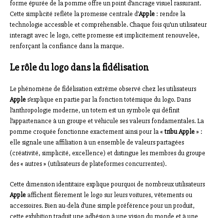
forme épurée de la pomme offre un point d’ancrage visuel rassurant.
Cette simplicité reflète la promesse centrale d’
Apple
: rendre la
technologie accessible et compréhensible. Chaque fois qu’un utilisateur
interagit avec le logo, cette promesse est implicitement renouvelée,
renforçant la confiance dans la marque.
Le rôle du logo dans la fidélisation
Le phénomène de fidélisation extrême observé chez les utilisateurs
Apple
s’explique en partie par la fonction totémique du logo. Dans
l’anthropologie moderne, un totem est un symbole qui définit
l’appartenance à un groupe et véhicule ses valeurs fondamentales. La
pomme croquée fonctionne exactement ainsi pour la «
tribu Apple
» :
elle signale une affiliation à un ensemble de valeurs partagées
(créativité, simplicité, excellence) et distingue les membres du groupe
des « autres » (utilisateurs de plateformes concurrentes).
Cette dimension identitaire explique pourquoi de nombreux utilisateurs
Apple
affichent fièrement le logo sur leurs voitures, vêtements ou
accessoires. Bien au-delà d’une simple préférence pour un produit,
cette exhibition traduit une adhésion à une vision du monde et à une