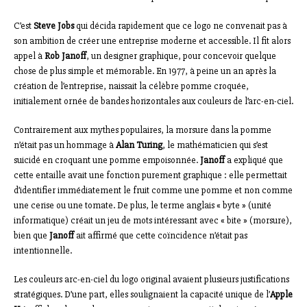
C’est
Steve Jobs
qui décida rapidement que ce logo ne convenait pas à
son ambition de créer une entreprise moderne et accessible. Il fit alors
appel à
Rob Janoff
, un designer graphique, pour concevoir quelque
chose de plus simple et mémorable. En 1977, à peine un an après la
création de l’entreprise, naissait la célèbre pomme croquée,
initialement ornée de bandes horizontales aux couleurs de l’arc-en-ciel.
Contrairement aux mythes populaires, la morsure dans la pomme
n’était pas un hommage à
Alan Turing
, le mathématicien qui s’est
suicidé en croquant une pomme empoisonnée.
Janoff
a expliqué que
cette entaille avait une fonction purement graphique : elle permettait
d’identifier immédiatement le fruit comme une pomme et non comme
une cerise ou une tomate. De plus, le terme anglais « byte » (unité
informatique) créait un jeu de mots intéressant avec « bite » (morsure),
bien que
Janoff
ait affirmé que cette coïncidence n’était pas
intentionnelle.
Les couleurs arc-en-ciel du logo original avaient plusieurs justifications
stratégiques. D’une part, elles soulignaient la capacité unique de l’
Apple