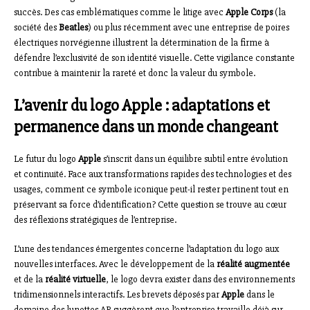
succès. Des cas emblématiques comme le litige avec
Apple Corps
(la
société des
Beatles
) ou plus récemment avec une entreprise de poires
électriques norvégienne illustrent la détermination de la firme à
défendre l’exclusivité de son identité visuelle. Cette vigilance constante
contribue à maintenir la rareté et donc la valeur du symbole.
L’avenir du logo Apple : adaptations et
permanence dans un monde changeant
Le futur du logo
Apple
s’inscrit dans un équilibre subtil entre évolution
et continuité. Face aux transformations rapides des technologies et des
usages, comment ce symbole iconique peut-il rester pertinent tout en
préservant sa force d’identification? Cette question se trouve au cœur
des réflexions stratégiques de l’entreprise.
L’une des tendances émergentes concerne l’adaptation du logo aux
nouvelles interfaces. Avec le développement de la
réalité augmentée
et de la
réalité virtuelle
, le logo devra exister dans des environnements
tridimensionnels interactifs. Les brevets déposés par
Apple
dans le
domaine des lunettes AR suggèrent que l’entreprise travaille déjà sur