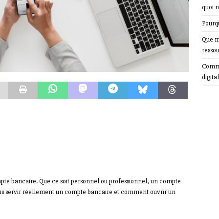
quoi n
Pourqu
Que m
resso
Comme
digital
mpte bancaire. Que ce soit personnel ou professionnel, un compte
ous servir réellement un compte bancaire et comment ouvrir un