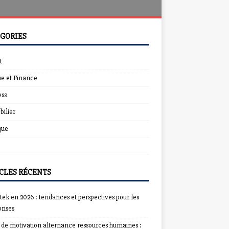
GORIES
t
e et Finance
ess
ilier
que
CLES RÉCENTS
ek en 2026 : tendances et perspectives pour les
rises
e de motivation alternance ressources humaines :