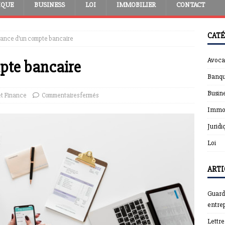
IQUE
BUSINESS
LOI
IMMOBILIER
CONTACT
CATÉ
tance d’un compte bancaire
Avoca
pte bancaire
Banqu
Busin
t Finance
Commentaires fermés
Immob
Juridi
Loi
ARTI
Guardt
entrep
Lettr