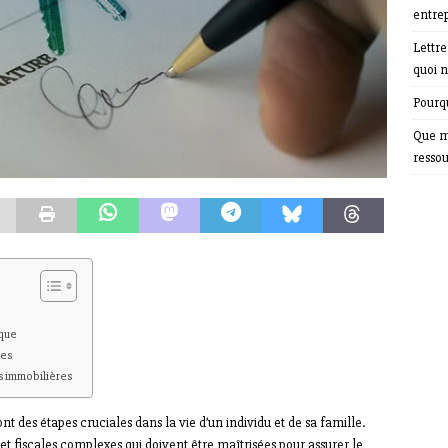
entrep
Lettr
quoi n
Pourqu
Que m
resso
ique
res
s immobilières
nt des étapes cruciales dans la vie d’un individu et de sa famille.
et fiscales complexes qui doivent être maîtrisées pour assurer le