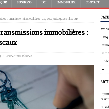
IQUE
BUSINESS
LOI
IMMOBILIER
CONTACT
CATÉ
t les transmissions immobilières : aspects juridiques et fiscaux
Avoca
 transmissions immobilières :
Banqu
iscaux
Busin
Immob
Commentaires fermés
Juridi
Loi
ARTI
Optimi
resso
Guardt