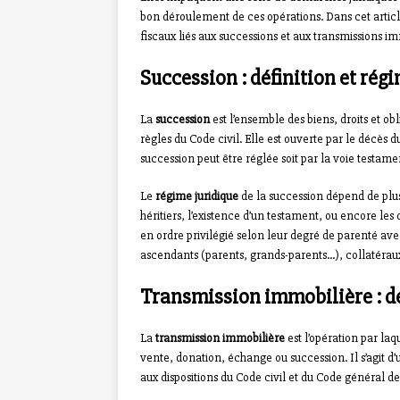
bon déroulement de ces opérations. Dans cet article,
fiscaux liés aux successions et aux transmissions im
Succession : définition et rég
La
succession
est l’ensemble des biens, droits et ob
règles du Code civil. Elle est ouverte par le décès du
succession peut être réglée soit par la voie testame
Le
régime juridique
de la succession dépend de plusi
héritiers, l’existence d’un testament, ou encore les d
en ordre privilégié selon leur degré de parenté ave
ascendants (parents, grands-parents…), collatérau
Transmission immobilière : dé
La
transmission immobilière
est l’opération par la
vente, donation, échange ou succession. Il s’agit d
aux dispositions du Code civil et du Code général de