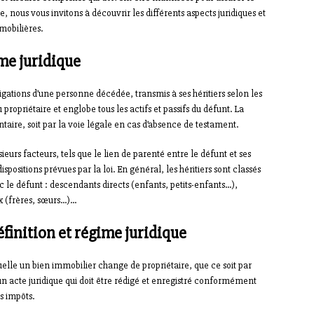
 nous vous invitons à découvrir les différents aspects juridiques et
mobilières.
ime juridique
ligations d’une personne décédée, transmis à ses héritiers selon les
 propriétaire et englobe tous les actifs et passifs du défunt. La
ntaire, soit par la voie légale en cas d’absence de testament.
eurs facteurs, tels que le lien de parenté entre le défunt et ses
ispositions prévues par la loi. En général, les héritiers sont classés
c le défunt : descendants directs (enfants, petits-enfants…),
x (frères, sœurs…)…
finition et régime juridique
quelle un bien immobilier change de propriétaire, que ce soit par
’un acte juridique qui doit être rédigé et enregistré conformément
s impôts.