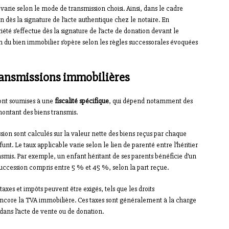
varie selon le mode de transmission choisi. Ainsi, dans le cadre
n dès la signature de l’acte authentique chez le notaire. En
iété s’effectue dès la signature de l’acte de donation devant le
on du bien immobilier s’opère selon les règles successorales évoquées
transmissions immobilières
sont soumises à une
fiscalité spécifique
, qui dépend notamment des
montant des biens transmis.
ession sont calculés sur la valeur nette des biens reçus par chaque
unt. Le taux applicable varie selon le lien de parenté entre l’héritier
ansmis. Par exemple, un enfant héritant de ses parents bénéficie d’un
succession compris entre 5 % et 45 %, selon la part reçue.
 taxes et impôts peuvent être exigés, tels que les droits
 encore la TVA immobilière. Ces taxes sont généralement à la charge
 dans l’acte de vente ou de donation.