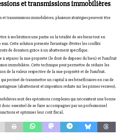
essions et transmissions immobilières
s et transmissions immobilières, plusieurs stratégies peuvent être
re à ses héritiers une partie ou la totalité de ses biens tout en
eux. Cette solution présente l’avantage d’éviter les conflits
s droits de donation grâce à un abattement spécifique.
te à séparer la nue-propriété (le droit de disposer du bien) et l’usufruit
smission immobilière. Cette technique peut permettre de réduire les
on de la valeur respective de la nue-propriété et de l’usufruit.
, qui permet de transmettre un capital à ses bénéficiaires en cas de
vantageuse (abattement et imposition réduite sur les primes versées).
mobilières sont des opérations complexes qui nécessitent une bonne
est donc essentiel de se faire accompagner par un professionnel
actions et optimiser leur coût fiscal.