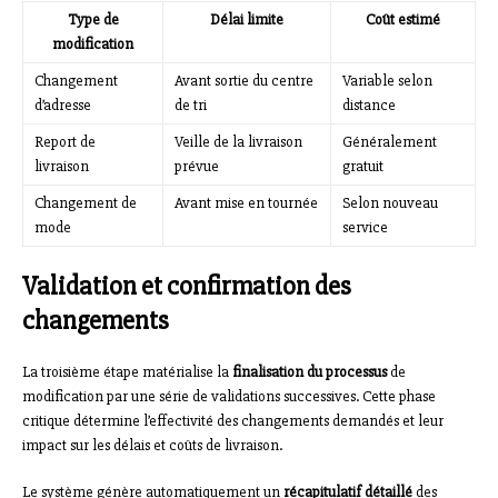
Type de
Délai limite
Coût estimé
modification
Changement
Avant sortie du centre
Variable selon
d’adresse
de tri
distance
Report de
Veille de la livraison
Généralement
livraison
prévue
gratuit
Changement de
Avant mise en tournée
Selon nouveau
mode
service
Validation et confirmation des
changements
La troisième étape matérialise la
finalisation du processus
de
modification par une série de validations successives. Cette phase
critique détermine l’effectivité des changements demandés et leur
impact sur les délais et coûts de livraison.
Le système génère automatiquement un
récapitulatif détaillé
des