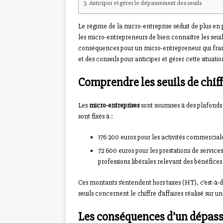
Anticiper et gérer le dépassement des seuils
Le régime de la micro-entreprise séduit de plus en p
les micro-entrepreneurs de bien connaître les seuils
conséquences pour un micro-entrepreneur qui franc
et des conseils pour anticiper et gérer cette situatio
Comprendre les seuils de chiff
Les
micro-entreprises
sont soumises à des plafonds de
sont fixés à :
176 200 euros pour les activités commerciale
72 600 euros pour les prestations de service
professions libérales relevant des bénéfic
Ces montants s’entendent hors taxes (HT), c’est-à-di
seuils concernent le chiffre d’affaires réalisé sur u
Les conséquences d’un dépasse