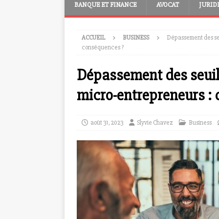
BANQUE ET FINANCE
AVOCAT
JURID
ACCUEIL
BUSINESS
Dépassement des seui
conséquences ?
Dépassement des seuils 
micro-entrepreneurs : 
août 31, 2023
Slyvie Chavez
Business