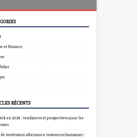
GORIES
t
e et Finance
ess
ilier
que
CLES RÉCENTS
ek en 2026 : tendances et perspectives pour les
rises
e de motivation alternance ressources humaines :