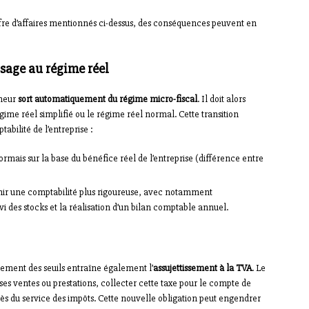
ffre d’affaires mentionnés ci-dessus, des conséquences peuvent en
ssage au régime réel
eneur
sort automatiquement du régime micro-fiscal
. Il doit alors
égime réel simplifié ou le régime réel normal. Cette transition
bilité de l’entreprise :
sormais sur la base du bénéfice réel de l’entreprise (différence entre
enir une comptabilité plus rigoureuse, avec notamment
ivi des stocks et la réalisation d’un bilan comptable annuel.
sement des seuils entraîne également l’
assujettissement à la TVA
. Le
ses ventes ou prestations, collecter cette taxe pour le compte de
près du service des impôts. Cette nouvelle obligation peut engendrer