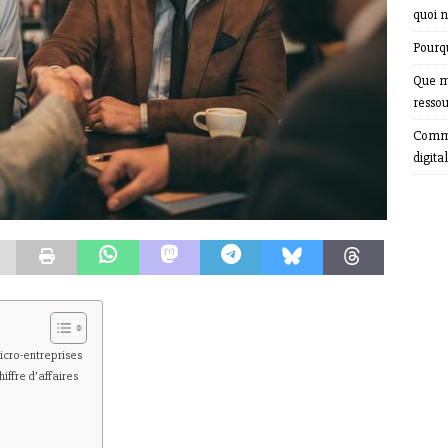
quoi n
Pourqu
Que m
resso
Comme
digital
micro-entreprises
ffre d’affaires