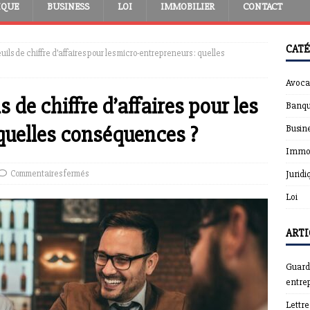
IQUE
BUSINESS
LOI
IMMOBILIER
CONTACT
CATÉ
ls de chiffre d’affaires pour les micro-entrepreneurs : quelles
Avoca
de chiffre d’affaires pour les
Banqu
quelles conséquences ?
Busin
Immob
Commentaires fermés
Juridi
Loi
ARTI
Guardt
entrep
Lettr