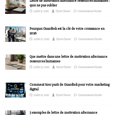
Lettre de motivation alternance ressources humaines :
quoi ne pas oublier
juillet 31, 2026
Slyvie Chavez
Commentaires fermés
Pourquoi Guardtek est la clé de votre croissance en
2026
juillet 27, 2026
Slyvie Chavez
Commentaires fermés
Que mettre dans une lettre de motivation alternance
ressources humaines
juillet 23, 2026
Slyvie Chavez
Commentaires fermés
Comment tirer parti de Guardtek pour votre marketing
digital
juillet 19, 2026
Slyvie Chavez
Commentaires fermés
3 exemples de lettre de motivation alternance