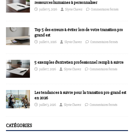
ressources humaines à personnaliser
juillet 15, 2026
Slyvie Chavez
Commentaires fermés
Top 5 des erreurs à éviter lors de votre transition pro
grand est
juillet 11, 2026
Slyvie Chavez
Commentaires fermés
5 exemples d’entretien professionnel rempli à suivre
juillet 7, 2026
Slyvie Chavez
Commentaires fermés
Les tendances à suivre pour la transition pro grand est
en 2026
juillet 3, 2026
Slyvie Chavez
Commentaires fermés
CATÉGORIES