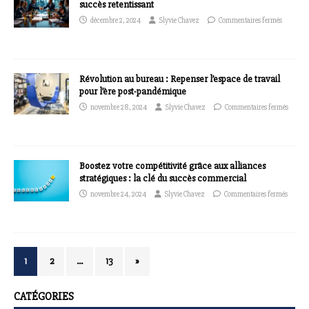
succès retentissant
décembre 2, 2024
Slyvie Chavez
Commentaires fermés
Révolution au bureau : Repenser l’espace de travail
pour l’ère post-pandémique
novembre 28, 2024
Slyvie Chavez
Commentaires fermés
Boostez votre compétitivité grâce aux alliances
stratégiques : la clé du succès commercial
novembre 24, 2024
Slyvie Chavez
Commentaires fermés
1
2
…
13
»
CATÉGORIES