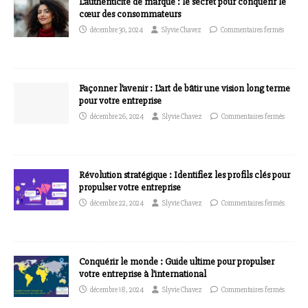
L’authenticité de marque : le secret pour conquérir le
cœur des consommateurs
décembre 30, 2024
Slyvie Chavez
Commentaires fermés
Façonner l’avenir : L’art de bâtir une vision long terme
pour votre entreprise
décembre 26, 2024
Slyvie Chavez
Commentaires fermés
Révolution stratégique : Identifiez les profils clés pour
propulser votre entreprise
décembre 22, 2024
Slyvie Chavez
Commentaires fermés
Conquérir le monde : Guide ultime pour propulser
votre entreprise à l’international
décembre 18, 2024
Slyvie Chavez
Commentaires fermés