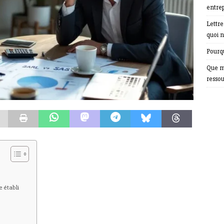
entrep
Lettr
quoi n
Pourqu
Que m
resso
e établi