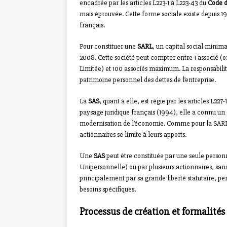
encadrée par les articles L223-1 à L223-43 du
Code 
mais éprouvée. Cette forme sociale existe depuis 
français.
Pour constituer une
SARL
, un capital social minima
2008. Cette société peut compter entre 1 associé (on
Limitée) et 100 associés maximum. La responsabilité 
patrimoine personnel des dettes de l’entreprise.
La
SAS
, quant à elle, est régie par les articles L227
paysage juridique français (1994), elle a connu un e
modernisation de l’économie. Comme pour la SARL, le
actionnaires se limite à leurs apports.
Une
SAS
peut être constituée par une seule person
Unipersonnelle) ou par plusieurs actionnaires, sans
principalement par sa grande liberté statutaire, p
besoins spécifiques.
Processus de création et formalités