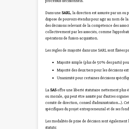
processus décisionnels.
Dans une
SARL
, la direction est assurée par un ou
dispose de pouvoirs étendus pour agir au nom de la s
des décisions relevant de la compétence des associés
collectivement par les associés, comme l’approbati
opérations de fusion-acquisition.
Les règles de majorité dans une SARL sont fixées par
Majorité simple (plus de 50% des parts) pour
Majorité des deux tiers pour les décisions ex
Unanimité pour certaines décisions spécifiq
La
SAS
offre une liberté statutaire nettement plus é
ou morale, qui peut être assisté par d’autres organe
comité de direction, conseil d’administration…). C
spécifiques du projet entrepreneurial et de ses fond
Les modalités de prise de décision sont également la
statuts: