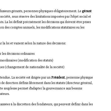
 plusieurs gérants, personnes physiques obligatoirement. Le
gérant
ociété, sous réserve des limitations imposées par l’objet social et
. La loi définit précisément les décisions qui doivent être prises
on des comptes annuels, les modifications statutaires ou les
 la loi et varient selon la nature des décisions:
 les décisions ordinaires
traordinaires (modification des statuts)
ues (changement de nationalité de la société)
tendue. La société est dirigée par un
Président
, personne physique
s de direction définis librement dans les statuts (directeur général,
ette souplesse permet d’adapter la gouvernance aux besoins
ateurs.
issées à la discrétion des fondateurs, qui peuvent définir dans les