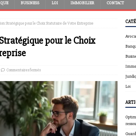
IQUE
BUSINESS
LOI
IMMOBILIER
CONTACT
CATÉ
on Stratégique pour le Choix Statutaire de Votre Entreprise
Avoca
Stratégique pour le Choix
Banqu
reprise
Busin
Immob
Commentaires fermés
Juridi
Loi
ARTI
Optimi
resso
Guardt