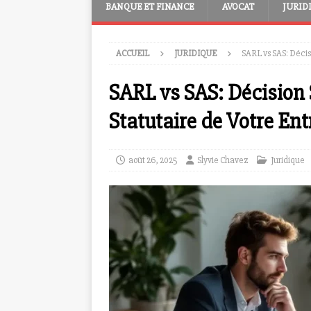
BANQUE ET FINANCE
AVOCAT
JURID
ACCUEIL
JURIDIQUE
SARL vs SAS: Décisi
SARL vs SAS: Décision 
Statutaire de Votre Ent
août 26, 2025
Slyvie Chavez
Juridique