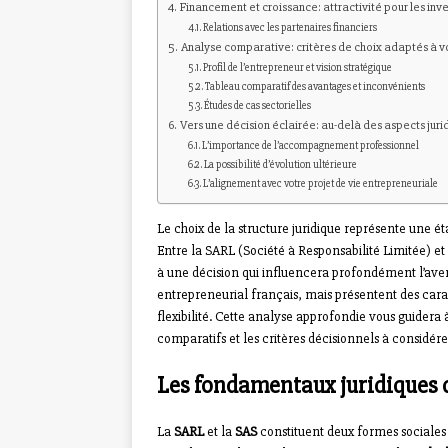
Financement et croissance: attractivité pour les inve
Relations avec les partenaires financiers
Analyse comparative: critères de choix adaptés à v
Profil de l’entrepreneur et vision stratégique
Tableau comparatif des avantages et inconvénients
Études de cas sectorielles
Vers une décision éclairée: au-delà des aspects juri
L’importance de l’accompagnement professionnel
La possibilité d’évolution ultérieure
L’alignement avec votre projet de vie entrepreneuriale
Le choix de la structure juridique représente une 
Entre la SARL (Société à Responsabilité Limitée) et
à une décision qui influencera profondément l’aven
entrepreneurial français, mais présentent des carac
flexibilité. Cette analyse approfondie vous guidera 
comparatifs et les critères décisionnels à considére
Les fondamentaux juridiques d
La
SARL
et la
SAS
constituent deux formes sociales 