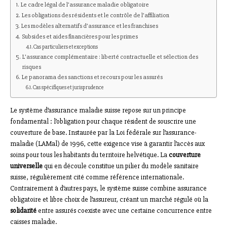
Le cadre légal de l’assurance maladie obligatoire
Les obligations des résidents et le contrôle de l’affiliation
Les modèles alternatifs d’assurance et les franchises
Subsides et aides financières pour les primes
Cas particuliers et exceptions
L’assurance complémentaire : liberté contractuelle et sélection des
risques
Le panorama des sanctions et recours pour les assurés
Cas spécifiques et jurisprudence
Le système d’assurance maladie suisse repose sur un principe
fondamental : l’obligation pour chaque résident de souscrire une
couverture de base. Instaurée par la Loi fédérale sur l’assurance-
maladie (LAMal) de 1996, cette exigence vise à garantir l’accès aux
soins pour tous les habitants du territoire helvétique. La
couverture
universelle
qui en découle constitue un pilier du modèle sanitaire
suisse, régulièrement cité comme référence internationale.
Contrairement à d’autres pays, le système suisse combine assurance
obligatoire et libre choix de l’assureur, créant un marché régulé où la
solidarité
entre assurés coexiste avec une certaine concurrence entre
caisses maladie.