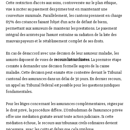
Cette restriction d’accès aux soins, controversée sur le plan éthique,
vise à inciter au paiement des primes tout en maintenant une
couverture minimale. Parallèlement, les cantons prennent en charge
85% des créances faisant l’objet d’un acte de défaut de biens,
permettant aux assureurs de maintenir les prestations. Le paiement
intégral des arriérés par l’assuré entraîne sa radiation de la liste des
mauvais payeurs et le rétablissement complet de ses droits.
En cas de désaccord avec une décision de leur assureur maladie, les
assurés disposent de voies de
recours hiérarchisées
. La première étape
consiste à demander une décision formelle auprès de la caisse
maladie. Cette décision peut ensuite être contestée devant le Tribunal
cantonal des assurances dans un délai de 30 jours. En dernier recours,
un appel au Tribunal fédéral est possible pour les questions juridiques
fondamentales.
Pour les litiges concernant les assurances complémentaires, régies par
le droit privé, la procédure diffère. L’Ombudsman de l’assurance privée
offre une médiation gratuite avant toute action judiciaire. Si cette
médiation échoue, le recours aux tribunaux civils ordinaires devient
nécessaire, avec les coûts et délais que cela implique.