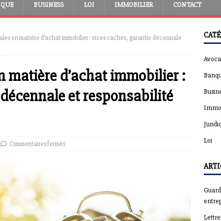
IQUE
BUSINESS
LOI
IMMOBILIER
CONTACT
CATÉ
gales en matière d’achat immobilier : vices cachés, garantie décennale
Avoca
n matière d’achat immobilier :
Banqu
 décennale et responsabilité
Busin
Immob
Juridi
Loi
Commentaires fermés
ARTI
Guardt
entrep
Lettr