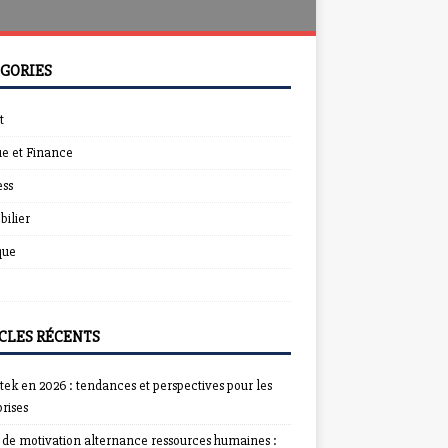
GORIES
t
e et Finance
ess
ilier
que
CLES RÉCENTS
ek en 2026 : tendances et perspectives pour les
rises
e de motivation alternance ressources humaines :