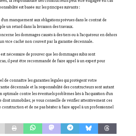
es, la responsabilité des constructeurs peut être engagée en cas
nsabilité est basée sur les principes suivants :
lte d’un manquement aux obligations prévues dans le contrat de
e un retard dans la livraison des travaux.
 concerne les dommages causés à des tiers ou à l’acquéreur en dehors
n vice caché non couvert par la garantie décennale.
il est nécessaire de prouver que les dommages subis sont
 cas, il peut être recommandé de faire appel à un expert pour
iel de connaître les garanties légales qui protègent votre
rantie décennale et la responsabilité des constructeurs sont autant
on optimale contre les éventuels problèmes liés à l’acquisition d’un
e droit immobilier, je vous conseille de vérifier attentivement ces
 construction et de ne pas hésiter à faire appel à un professionnel