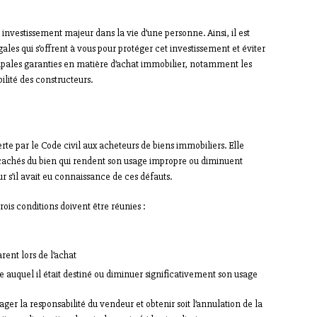
investissement majeur dans la vie d’une personne. Ainsi, il est
ales qui s’offrent à vous pour protéger cet investissement et éviter
ncipales garanties en matière d’achat immobilier, notamment les
ilité des constructeurs.
rte par le Code civil aux acheteurs de biens immobiliers. Elle
 cachés du bien qui rendent son usage impropre ou diminuent
ur s’il avait eu connaissance de ces défauts.
rois conditions doivent être réunies :
rent lors de l’achat
ge auquel il était destiné ou diminuer significativement son usage
ager la responsabilité du vendeur et obtenir soit l’annulation de la