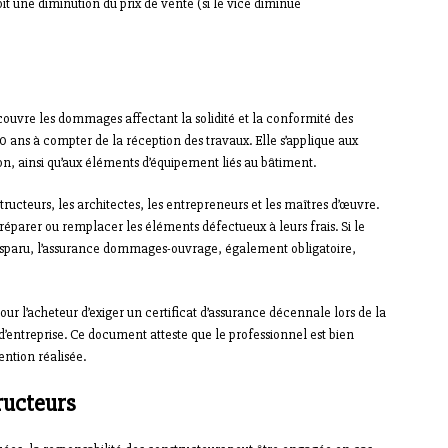
oit une diminution du prix de vente (si le vice diminue
couvre les dommages affectant la solidité et la conformité des
 ans à compter de la réception des travaux. Elle s’applique aux
on, ainsi qu’aux éléments d’équipement liés au bâtiment.
ructeurs, les architectes, les entrepreneurs et les maîtres d’œuvre.
 réparer ou remplacer les éléments défectueux à leurs frais. Si le
 disparu, l’assurance dommages-ouvrage, également obligatoire,
pour l’acheteur d’exiger un certificat d’assurance décennale lors de la
d’entreprise. Ce document atteste que le professionnel est bien
ntion réalisée.
ructeurs