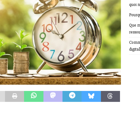
quoi n
Pourqu
Que m
resso
Comme
digital