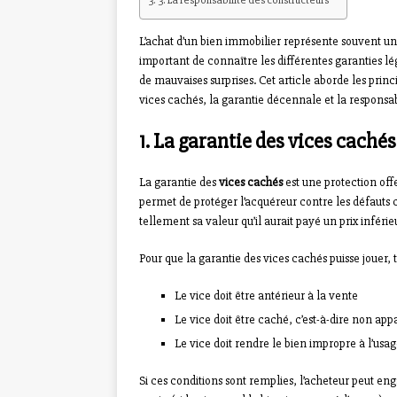
L’achat d’un bien immobilier représente souvent un 
important de connaître les différentes garanties lég
de mauvaises surprises. Cet article aborde les pri
vices cachés, la garantie décennale et la responsab
1. La garantie des vices cachés
La garantie des
vices cachés
est une protection offe
permet de protéger l’acquéreur contre les défauts
tellement sa valeur qu’il aurait payé un prix inférie
Pour que la garantie des vices cachés puisse jouer, t
Le vice doit être antérieur à la vente
Le vice doit être caché, c’est-à-dire non appa
Le vice doit rendre le bien impropre à l’usa
Si ces conditions sont remplies, l’acheteur peut eng