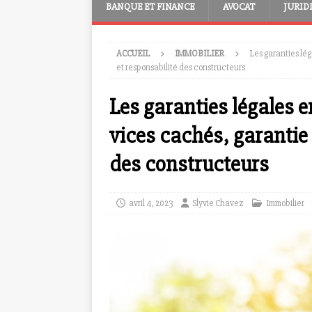
BANQUE ET FINANCE
AVOCAT
JURID
ACCUEIL
IMMOBILIER
Les garanties lé
et responsabilité des constructeurs
Les garanties légales e
vices cachés, garantie
des constructeurs
avril 4, 2023
Slyvie Chavez
Immobilier