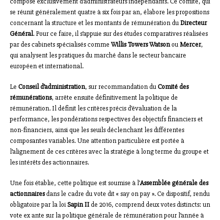
composé exclusivement d’administrateurs indépendants. Ce comité, qui
se réunit généralement quatre à six fois par an, élabore les propositions
concernant la structure et les montants de rémunération du
Directeur
Général
. Pour ce faire, il s’appuie sur des études comparatives réalisées
par des cabinets spécialisés comme
Willis Towers Watson
ou
Mercer
,
qui analysent les pratiques du marché dans le secteur bancaire
européen et international.
Le
Conseil d’administration
, sur recommandation du
Comité des
rémunérations
, arrête ensuite définitivement la politique de
rémunération. Il définit les critères précis d’évaluation de la
performance, les pondérations respectives des objectifs financiers et
non-financiers, ainsi que les seuils déclenchant les différentes
composantes variables. Une attention particulière est portée à
l’alignement de ces critères avec la stratégie à long terme du groupe et
les intérêts des actionnaires.
Une fois établie, cette politique est soumise à l’
Assemblée générale des
actionnaires
dans le cadre du vote dit « say on pay ». Ce dispositif, rendu
obligatoire par la loi
Sapin II
de 2016, comprend deux votes distincts: un
vote ex ante sur la politique générale de rémunération pour l’année à