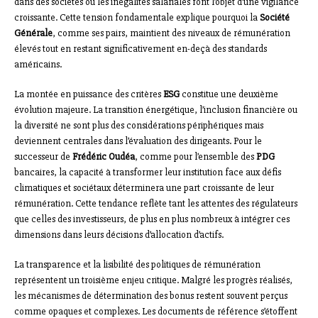
dans des sociétés où les inégalités salariales font l’objet d’une vigilance
croissante. Cette tension fondamentale explique pourquoi la
Société
Générale
, comme ses pairs, maintient des niveaux de rémunération
élevés tout en restant significativement en-deçà des standards
américains.
La montée en puissance des critères
ESG
constitue une deuxième
évolution majeure. La transition énergétique, l’inclusion financière ou
la diversité ne sont plus des considérations périphériques mais
deviennent centrales dans l’évaluation des dirigeants. Pour le
successeur de
Frédéric Oudéa
, comme pour l’ensemble des
PDG
bancaires, la capacité à transformer leur institution face aux défis
climatiques et sociétaux déterminera une part croissante de leur
rémunération. Cette tendance reflète tant les attentes des régulateurs
que celles des investisseurs, de plus en plus nombreux à intégrer ces
dimensions dans leurs décisions d’allocation d’actifs.
La transparence et la lisibilité des politiques de rémunération
représentent un troisième enjeu critique. Malgré les progrès réalisés,
les mécanismes de détermination des bonus restent souvent perçus
comme opaques et complexes. Les documents de référence s’étoffent