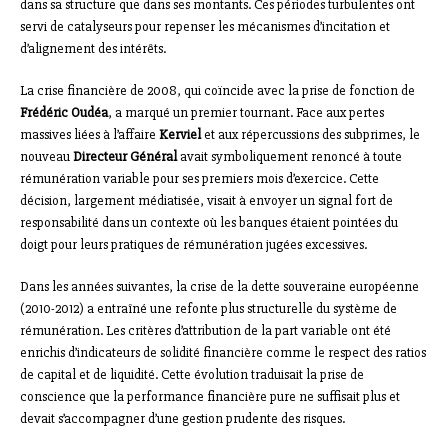
dans sa structure que dans ses montants. Ces périodes turbulentes ont
servi de catalyseurs pour repenser les mécanismes d’incitation et
d’alignement des intérêts.
La crise financière de 2008, qui coïncide avec la prise de fonction de
Frédéric Oudéa
, a marqué un premier tournant. Face aux pertes
massives liées à l’affaire
Kerviel
et aux répercussions des subprimes, le
nouveau
Directeur Général
avait symboliquement renoncé à toute
rémunération variable pour ses premiers mois d’exercice. Cette
décision, largement médiatisée, visait à envoyer un signal fort de
responsabilité dans un contexte où les banques étaient pointées du
doigt pour leurs pratiques de rémunération jugées excessives.
Dans les années suivantes, la crise de la dette souveraine européenne
(2010-2012) a entraîné une refonte plus structurelle du système de
rémunération. Les critères d’attribution de la part variable ont été
enrichis d’indicateurs de solidité financière comme le respect des ratios
de capital et de liquidité. Cette évolution traduisait la prise de
conscience que la performance financière pure ne suffisait plus et
devait s’accompagner d’une gestion prudente des risques.