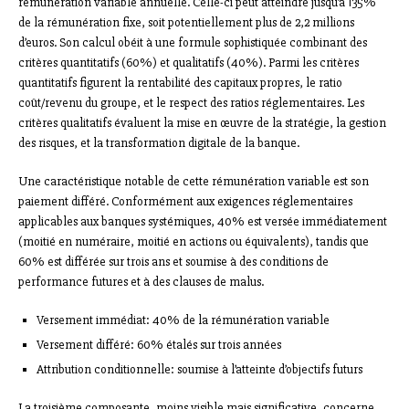
rémunération variable annuelle. Celle-ci peut atteindre jusqu’à 135%
de la rémunération fixe, soit potentiellement plus de 2,2 millions
d’euros. Son calcul obéit à une formule sophistiquée combinant des
critères quantitatifs (60%) et qualitatifs (40%). Parmi les critères
quantitatifs figurent la rentabilité des capitaux propres, le ratio
coût/revenu du groupe, et le respect des ratios réglementaires. Les
critères qualitatifs évaluent la mise en œuvre de la stratégie, la gestion
des risques, et la transformation digitale de la banque.
Une caractéristique notable de cette rémunération variable est son
paiement différé. Conformément aux exigences réglementaires
applicables aux banques systémiques, 40% est versée immédiatement
(moitié en numéraire, moitié en actions ou équivalents), tandis que
60% est différée sur trois ans et soumise à des conditions de
performance futures et à des clauses de malus.
Versement immédiat: 40% de la rémunération variable
Versement différé: 60% étalés sur trois années
Attribution conditionnelle: soumise à l’atteinte d’objectifs futurs
La troisième composante, moins visible mais significative, concerne