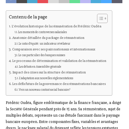
Contenu de la page
L’évolution historique de la rémunération de Frédéric Oudéa
Les moments de controverses salariales
Anatomie détaillée du package de rémunération
Le ratio d’équité: un indicateur révélateur
Comparaison avec ses pairs nationaux et internationaux
Le cas particulier des banques suisses
Le processus de détermination et validation de la rémunération
Les débats en Assemblée générale
Impact des crises sur la structure de rémunération
L’adaptation aux nouvelles réglementations
Les défis futurs de la gouvernance des rémunérations bancaires
Vers un nouveau contrat social bancaire?
Frédéric Oudéa, figure emblématique de la finance française, a dirigé
la Société Générale pendant près de 15 ans. Sa rémunération, sujet de
multiples débats, représente un cas d’étude fascinant dans le paysage
bancaire européen. Entre composantes fixes, variables et avantages
divers, le package salarial du dirigeant reflète les tensions existantes