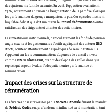
rémunération du
Directeur Général
, un signal fort qui avait conduit à
des ajustements l’année suivante. En 2018, l’opposition avait atteint
29%, notamment en raison de l’augmentation de la part fixe alors que
les performances du groupe marquaient le pas. Ces épisodes illustrent
l’équilibre délicat que doit maintenir le
Conseil d’administration
entre
satisfaction des dirigeants et attentes des actionnaires.
Les investisseurs institutionnels, particulièrement les fonds de pension
anglo-saxons et les gestionnaires d’actifs appliquant des critères
ESG
stricts, scrutent attentivement ces politiques de rémunération. Ils
s’appuient sur les recommandations d’agences de conseil en vote
comme
ISS
ou
Glass Lewis
, qui ont développé des grilles d’analyse
sophistiquées pour évaluer l’adéquation entre performance et
rémunération.
Impact des crises sur la structure de
rémunération
Les diverses crises traversées par la
Société Générale
durant le mandat
de
Frédéric Oudéa
ont profondément influencé sa rémunération, tant