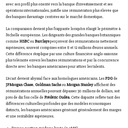
avec son profil plus orienté vers la banque d’investissement et ses
opérations internationales, justifie une rémunération plus élevée que
des banques davantage centrées sur le marché domestique.
La comparaison devient plus frappante lorsqu’on élargit le périmètre à
l’échelle européenne. Les dirigeants des grandes banques britanniques
comme
HSBC
ou
Barclays
perçoivent des rémunérations nettement
supérieures, souvent comprises entre 8 et 12 millions d’euros annuels.
Cette différence s’explique par une culture financière anglo-saxonne
plus tolérante envers les hautes rémunérations et par la concurrence
directe avec les banques américaines pour attirer les talents.
L’écart devient abyssal face aux homologues américains. Les
PDG
de
JPMorgan Chase
,
Goldman Sachs
ou
Morgan Stanley
affichent des
rémunérations annuelles pouvant dépasser 30 millions de dollars, soit
près de dix fois celle de
Frédéric Oudéa
. Cette disparité reflète tant des
différences culturelles profondes que des modèles économiques
distincts, les banques américaines générant généralement des marges
et une rentabilité supérieures.