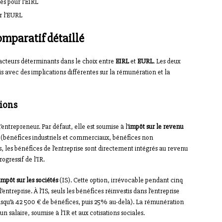
tés pour l’EIRL
ur l’EURL
omparatif détaillé
 facteurs déterminants dans le choix entre
EIRL
et
EURL
. Les deux
ais avec des implications différentes sur la rémunération et la
tions
l’entrepreneur. Par défaut, elle est soumise à l’
impôt sur le revenu
é (bénéfices industriels et commerciaux, bénéfices non
 les bénéfices de l’entreprise sont directement intégrés au revenu
ogressif de l’IR.
impôt sur les sociétés
(IS). Cette option, irrévocable pendant cinq
ntreprise. À l’IS, seuls les bénéfices réinvestis dans l’entreprise
 jusqu’à 42 500 € de bénéfices, puis 25% au-delà). La rémunération
 salaire, soumise à l’IR et aux cotisations sociales.