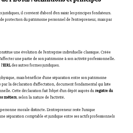
uridiques, il convient d’abord d’en saisir les principes fondateurs.
de protection du patrimoine personnel de l’entrepreneur, mais par
nstitue une évolution de l’entreprise individuelle classique. Créée
’affecter une partie de son patrimoine à son activité professionnelle.
l’
EIRL
des autres formes juridiques.
 physique, mais bénéficie d’une séparation entre son patrimoine
e par la déclaration d’affectation, document fondamental qui liste
nnelle. Cette déclaration fait l’objet d’un dépôt auprès du
registre du
es métiers
, selon la nature de l’activité.
personne morale distincte. L’entrepreneur reste l’unique
une séparation comptable et juridique entre ses actifs professionnels