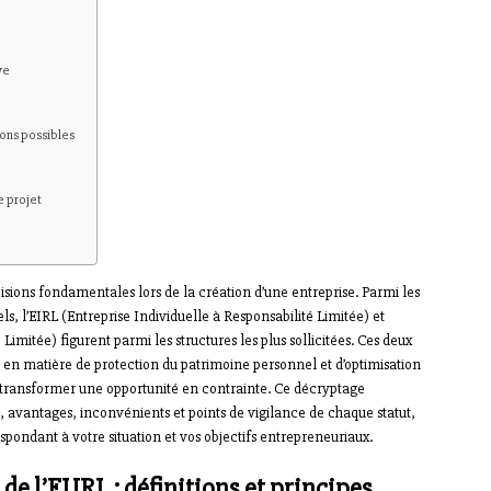
ve
ions possibles
e projet
écisions fondamentales lors de la création d’une entreprise. Parmi les
ls, l’EIRL (Entreprise Individuelle à Responsabilité Limitée) et
imitée) figurent parmi les structures les plus sollicitées. Ces deux
s en matière de protection du patrimoine personnel et d’optimisation
t transformer une opportunité en contrainte. Ce décryptage
s, avantages, inconvénients et points de vigilance de chaque statut,
spondant à votre situation et vos objectifs entrepreneuriaux.
de l’EURL : définitions et principes