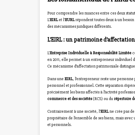
Pour comprendre les nuances entre ces deux statuts j
L’
EIRL
et l’
EURL
répondent toutes deux à un besoin 
des mécanismes juridiques différents.
L’EIRL : un patrimoine d’affectation
L’
Entreprise Individuelle à Responsabilité Limitée
co
en 2011, elle permet à un entrepreneur individuel d
Ce mécanisme d’affectation patrimoniale distingue 
Dans une
EIRL
, l’entrepreneur reste une personne
personnel et professionnel. Cette séparation s’opèr
précisément les biens affectés à l’activité professio
commerce et des sociétés
(RCS) ou du
répertoire d
Contrairement à une société, l’
EIRL
ne crée pas de 
propriétaire de l’ensemble de ses biens, mais avec 
et personnels.