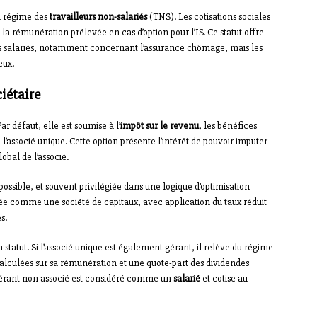
u régime des
travailleurs non-salariés
(TNS). Les cotisations sociales
 la rémunération prélevée en cas d’option pour l’IS. Ce statut offre
es salariés, notamment concernant l’assurance chômage, mais les
eux.
ciétaire
r défaut, elle est soumise à l’
impôt sur le revenu
, les bénéfices
l’associé unique. Cette option présente l’intérêt de pouvoir imputer
lobal de l’associé.
ossible, et souvent privilégiée dans une logique d’optimisation
ée comme une société de capitaux, avec application du taux réduit
s.
statut. Si l’associé unique est également gérant, il relève du régime
calculées sur sa rémunération et une quote-part des dividendes
gérant non associé est considéré comme un
salarié
et cotise au