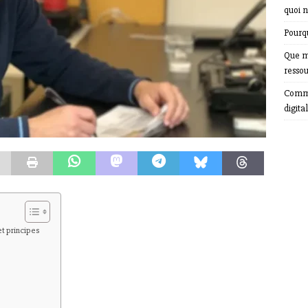
quoi n
Pourqu
Que m
resso
Comme
digital
et principes