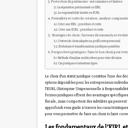
Protection du patrimoine : mécanismes et limites
La séparation patrimoniale en EIRL
La responsabilité limitée en EURL
Formalités et coûts de création : analyse comparati
Créer une EIRL : procédure et coûts
Créer une EURL : procédure et coûts
Stratégies de choix : facteurs décisionnels et évolut
Critères de choix adaptés au profil entrepreneurial
Évolutions et transformations juridiques possibles
Perspectives pratiques : faire le bon choix pour votr
Méthode d’analyse multicritères pour votre décision
Cas pratiques et situations types
Le choix d’un statut juridique constitue l’une des d
options disponibles pour les entrepreneurs individue
l’EURL (Entreprise Unipersonnelle à Responsabilité L
formes juridiques offrent des avantages spécifique
fiscale, mais comportent des subtilités qui peuven
approfondi vous guide à travers les caractéristique
pour vous permettre de faire un choix éclairé corre
Les fondamentaux de l’EIRL et 