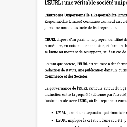
L’EURL : une véritable société unip
L’
Entreprise Unipersonnelle à Responsabilité Limit
Responsabilité Limitée) constituée d’un seul associé
personne morale distincte de l’entrepreneur.
L’
EURL
dispose d’un patrimoine propre, constitué de
numéraire, en nature ou en industrie, et forment le 
se limite au montant de ses apports, sauf en cas de
En tant que société, l’
EURL
est soumise à des formal
rédaction de statuts, une publication dans un jour
Commerce et des Sociétés
.
La gouvernance de l’
EURL
s’articule autour d’un gé
distinction entre la propriété (détenue par l’associé
fondamentale avec l’
EIRL
, où l’entrepreneur cum
L’EIRL permet une séparation patrimoniale
L’EURL implique la création d’une société, 