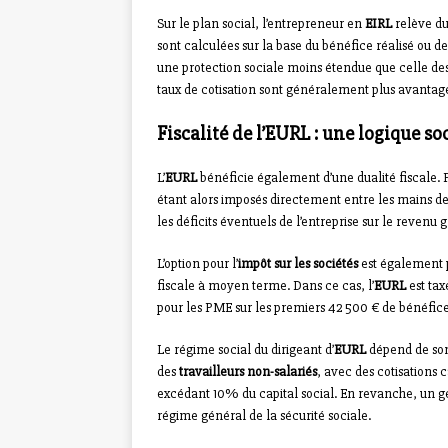
Sur le plan social, l’entrepreneur en
EIRL
relève d
sont calculées sur la base du bénéfice réalisé ou de
une protection sociale moins étendue que celle d
taux de cotisation sont généralement plus avantag
Fiscalité de l’EURL : une logique so
L’
EURL
bénéficie également d’une dualité fiscale. Pa
étant alors imposés directement entre les mains de 
les déficits éventuels de l’entreprise sur le revenu g
L’option pour l’
impôt sur les sociétés
est également p
fiscale à moyen terme. Dans ce cas, l’
EURL
est tax
pour les PME sur les premiers 42 500 € de bénéfice
Le régime social du dirigeant d’
EURL
dépend de son 
des
travailleurs non-salariés
, avec des cotisations 
excédant 10% du capital social. En revanche, un 
régime général de la sécurité sociale.