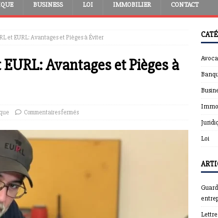
IQUE
BUSINESS
LOI
IMMOBILIER
CONTACT
CATÉ
L et EURL: Avantages et Pièges à Éviter
Avoca
 EURL: Avantages et Pièges à
Banqu
Busin
Immob
ique
Commentaires fermés
Juridi
Loi
ARTI
Guardt
entrep
Lettr