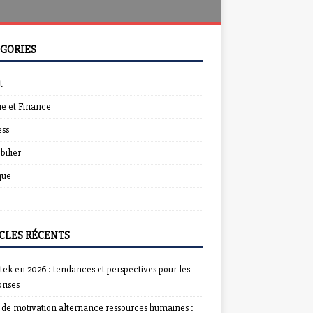
GORIES
t
e et Finance
ess
ilier
que
CLES RÉCENTS
ek en 2026 : tendances et perspectives pour les
rises
e de motivation alternance ressources humaines :