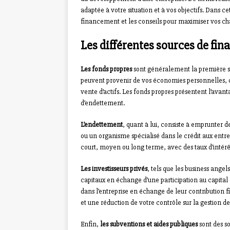
adaptée à votre situation et à vos objectifs. Dans c
financement et les conseils pour maximiser vos cha
Les différentes sources de fi
Les fonds propres
sont généralement la première so
peuvent provenir de vos économies personnelles, d
vente d’actifs. Les fonds propres présentent l’ava
d’endettement.
L’endettement
, quant à lui, consiste à emprunter
ou un organisme spécialisé dans le crédit aux entr
court, moyen ou long terme, avec des taux d’intérêt
Les investisseurs privés
, tels que les business ange
capitaux en échange d’une participation au capital
dans l’entreprise en échange de leur contribution f
et une réduction de votre contrôle sur la gestion de 
Enfin,
les subventions et aides publiques
sont des s