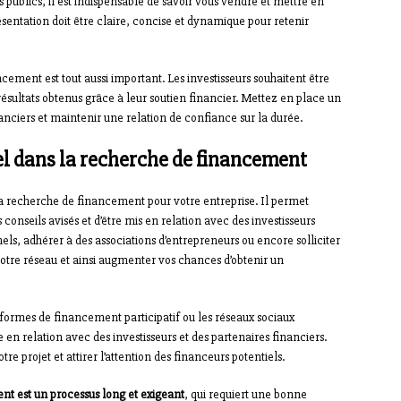
s publics, il est indispensable de savoir vous vendre et mettre en
sentation doit être claire, concise et dynamique pour retenir
ement est tout aussi important. Les investisseurs souhaitent être
 résultats obtenus grâce à leur soutien financier. Mettez en place un
nanciers et maintenir une relation de confiance sur la durée.
el dans la recherche de financement
a recherche de financement pour votre entreprise. Il permet
s conseils avisés et d’être mis en relation avec des investisseurs
els, adhérer à des associations d’entrepreneurs ou encore solliciter
otre réseau et ainsi augmenter vos chances d’obtenir un
teformes de financement participatif ou les réseaux sociaux
 en relation avec des investisseurs et des partenaires financiers.
tre projet et attirer l’attention des financeurs potentiels.
nt est un processus long et exigeant
, qui requiert une bonne