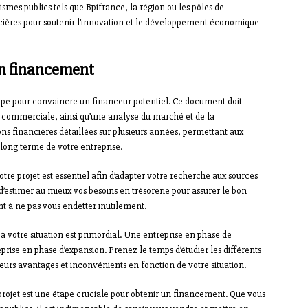
mes publics tels que Bpifrance, la région ou les pôles de
nancières pour soutenir l’innovation et le développement économique
un financement
ape pour convaincre un financeur potentiel. Ce document doit
gie commerciale, ainsi qu’une analyse du marché et de la
ons financières détaillées sur plusieurs années, permettant aux
 à long terme de votre entreprise.
tre projet est essentiel afin d’adapter votre recherche aux sources
’estimer au mieux vos besoins en trésorerie pour assurer le bon
nt à ne pas vous endetter inutilement.
à votre situation est primordial. Une entreprise en phase de
rise en phase d’expansion. Prenez le temps d’étudier les différents
urs avantages et inconvénients en fonction de votre situation.
projet est une étape cruciale pour obtenir un financement. Que vous