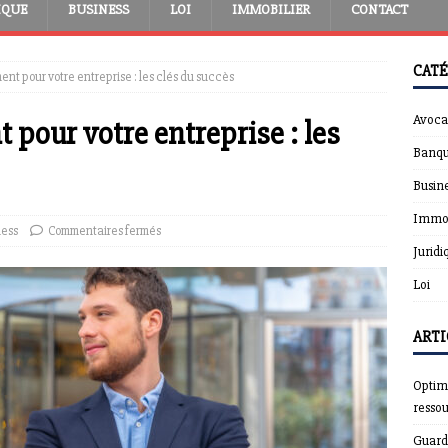
IQUE
BUSINESS
LOI
IMMOBILIER
CONTACT
CATÉ
nt pour votre entreprise : les clés du succès
Avoca
pour votre entreprise : les
Banqu
Busin
Immob
ness
Commentaires fermés
Juridi
Loi
ARTI
Optimi
resso
Guardt