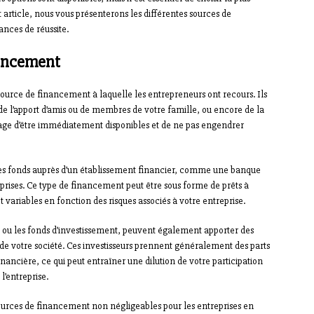
et article, nous vous présenterons les différentes sources de
nces de réussite.
nancement
urce de financement à laquelle les entrepreneurs ont recours. Ils
e l’apport d’amis ou de membres de votre famille, ou encore de la
ntage d’être immédiatement disponibles et de ne pas engendrer
 des fonds auprès d’un établissement financier, comme une banque
eprises. Ce type de financement peut être sous forme de prêts à
 variables en fonction des risques associés à votre entreprise.
ls ou les fonds d’investissement, peuvent également apporter des
 de votre société. Ces investisseurs prennent généralement des parts
inancière, ce qui peut entraîner une dilution de votre participation
l’entreprise.
ources de financement non négligeables pour les entreprises en