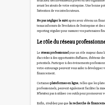
sollicitiez des investisseurs privés ou des organisme
avant les atouts de votre entreprise. Une bonne pré
l’attention de vos interlocuteurs.
Ne pas négliger le suivi
après avoir obtenu un financ
tenus informés de l’évolution de l’entreprise et des
reporting régulier pour rassurer vos partenaires fi
Le rôle du réseau professionn
Le
réseau professionnel
joue un rôle majeur dans l
d’accéder à des opportunités d’affaires, d’obtenir de
potentiels. Participer à des événements professionn
votre entourage peuvent vous aider à développer v
financement.
Certaines
plateformes en ligne
, telles que les pla
professionnels, peuvent également faciliter la mise
N’hésitez pas à utiliser ces outils pour promouvoir vo
Enfin, n’oubliez pas que
la recherche de financeme