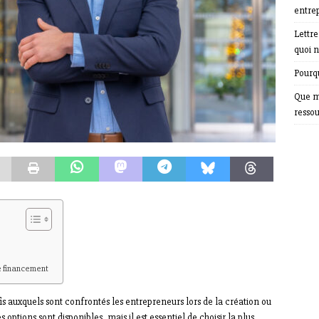
entrep
Lettr
quoi n
Pourqu
Que m
resso
e financement
s auxquels sont confrontés les entrepreneurs lors de la création ou
tions sont disponibles, mais il est essentiel de choisir la plus