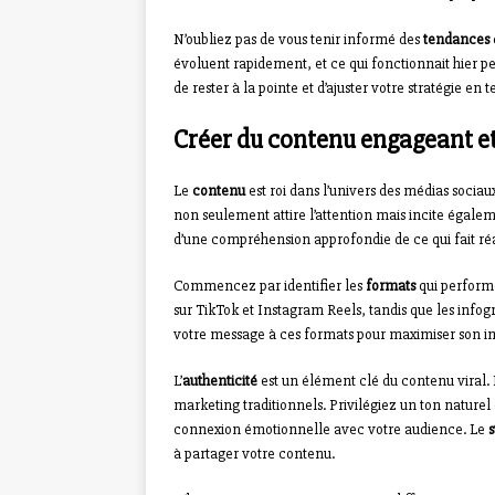
N’oubliez pas de vous tenir informé des
tendances
évoluent rapidement, et ce qui fonctionnait hier pe
de rester à la pointe et d’ajuster votre stratégie e
Créer du contenu engageant et
Le
contenu
est roi dans l’univers des médias socia
non seulement attire l’attention mais incite égale
d’une compréhension approfondie de ce qui fait ré
Commencez par identifier les
formats
qui performe
sur TikTok et Instagram Reels, tandis que les info
votre message à ces formats pour maximiser son im
L’
authenticité
est un élément clé du contenu viral. L
marketing traditionnels. Privilégiez un ton naturel
connexion émotionnelle avec votre audience. Le
s
à partager votre contenu.