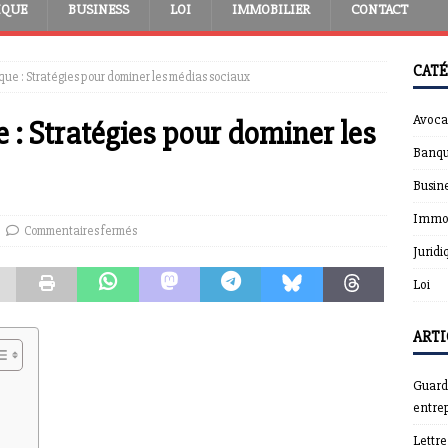
IQUE
BUSINESS
LOI
IMMOBILIER
CONTACT
CATÉ
ue : Stratégies pour dominer les médias sociaux
Avoca
 : Stratégies pour dominer les
Banqu
Busin
Immob
Commentaires fermés
Juridi
Loi
ARTI
Guardt
entrep
Lettr