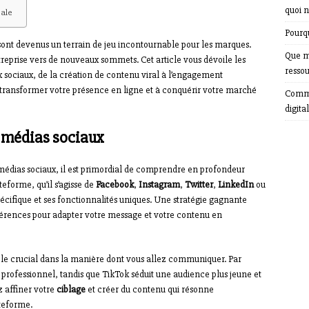
quoi n
bale
Pourqu
sont devenus un terrain de jeu incontournable pour les marques.
Que m
treprise vers de nouveaux sommets. Cet article vous dévoile les
resso
x sociaux, de la création de contenu viral à l’engagement
transformer votre présence en ligne et à conquérir votre marché
Comme
digital
 médias sociaux
médias sociaux, il est primordial de comprendre en profondeur
eforme, qu’il s’agisse de
Facebook
,
Instagram
,
Twitter
,
LinkedIn
ou
écifique et ses fonctionnalités uniques. Une stratégie gagnante
érences pour adapter votre message et votre contenu en
ôle crucial dans la manière dont vous allez communiquer. Par
professionnel, tandis que TikTok séduit une audience plus jeune et
 affiner votre
ciblage
et créer du contenu qui résonne
teforme.