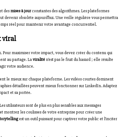
et des
mises à jour
constantes des algorithmes. Les plateformes
ut devenir obsolète aujourd’hui. Une veille régulière vous permettra
n temps réel pour maintenir votre avantage concurrentiel.
 viral
ux. Pour maximiser votre impact, vous devez créer du contenu qui
ment au partage. La
viralité
n’est pas le fruit du hasard ; elle résulte
agir votre audience.
nt le mieux sur chaque plateforme. Les vidéos courtes dominent
graphies détaillées peuvent mieux fonctionner sur LinkedIn. Adaptez
pact et sa portée.
es utilisateurs sont de plus en plus sensibles aux messages
 et montrez les coulisses de votre entreprise pour créer une
torytelling
est un outil puissant pour captiver votre public et l’inciter