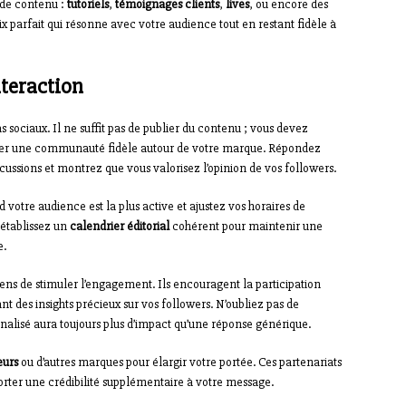
 de contenu :
tutoriels
,
témoignages clients
,
lives
, ou encore des
 mix parfait qui résonne avec votre audience tout en restant fidèle à
nteraction
s sociaux. Il ne suffit pas de publier du contenu ; vous devez
réer une communauté fidèle autour de votre marque. Répondez
ssions et montrez que vous valorisez l’opinion de vos followers.
otre audience est la plus active et ajustez vos horaires de
 établissez un
calendrier éditorial
cohérent pour maintenir une
e.
ens de stimuler l’engagement. Ils encouragent la participation
 des insights précieux sur vos followers. N’oubliez pas de
nalisé aura toujours plus d’impact qu’une réponse générique.
eurs
ou d’autres marques pour élargir votre portée. Ces partenariats
rter une crédibilité supplémentaire à votre message.