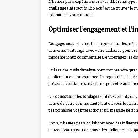
N’hésitez pas à expérimenter avec différents types
challenges
interactifs. L’objectif est de trouver le
l’identité de votre marque.
Optimiser l’engagement et l’i
L’
engagement
est le nerf de la guerre sur les média
activement interagir avec votre audience pour c
rapidement aux commentaires, encouragez les discu
Utilisez des
outils d’analyse
pour comprendre quand v
publication en conséquence. La régularité est clé :
présence constante sans submerger votre audienc
Les
concours
et les
sondages
sont d’excellents moy
active de votre communauté tout en vous fournissant
personnaliser vos interactions ; un message person
Enfin, n’hésitez pas à collaborer avec des
influenc
peuvent vous ouvrir de nouvelles audiences et appo