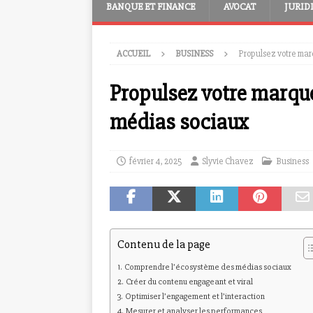
BANQUE ET FINANCE
AVOCAT
JURID
ACCUEIL
BUSINESS
Propulsez votre marq
Propulsez votre marque
médias sociaux
février 4, 2025
Slyvie Chavez
Business
Contenu de la page
Comprendre l’écosystème des médias sociaux
Créer du contenu engageant et viral
Optimiser l’engagement et l’interaction
Mesurer et analyser les performances