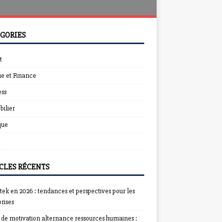
GORIES
t
e et Finance
ess
ilier
que
CLES RÉCENTS
ek en 2026 : tendances et perspectives pour les
rises
e de motivation alternance ressources humaines :