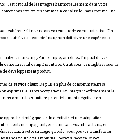
x, il est crucial de les intégrer harmonieusement dans votre
ne doivent pas être traités comme un canal isolé, mais comme une
sont cohérents à travers tous vos canaux de communication. Un
cebook, puis à votre compte Instagram doit vivre une expérience
 initiatives marketing. Par exemple, amplifiez l’impact de vos
u contenu social complémentaire. Ou utilisez les insights recueillis
gie de développement produit.
ermes de
service client
. De plus en plus de consommateurs se
de ou exprimer leurs préoccupations. En intégrant efficacement le
ez transformer des situations potentiellement négatives en
e approche stratégique, de la créativité et une adaptation
nt du contenu engageant, en optimisant vos interactions, en
ias sociaux à votre stratégie globale, vous pouvez transformer
roissance pour votre entreprise. Restez à l’écoute, soyez