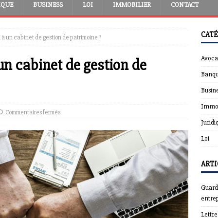
IQUE
BUSINESS
LOI
IMMOBILIER
CONTACT
CATÉ
 à un cabinet de gestion de patrimoine ?
Avoca
un cabinet de gestion de
Banqu
Busin
Immob
Commentaires fermés
Juridi
Loi
ARTI
Guardt
entrep
Lettr