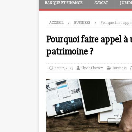
BANQUE ET FINANCE
AVOCAT
JURID
ACCUEIL
BUSINESS
Pourquoi faire appel
Pourquoi faire appel à 
patrimoine ?
août 7, 2023
Slyvie Chavez
Business