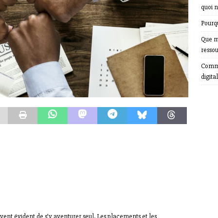
quoi n
Pourqu
Que m
resso
Comme
digital
uvent évident de s’y aventurer seul. Les placements et les