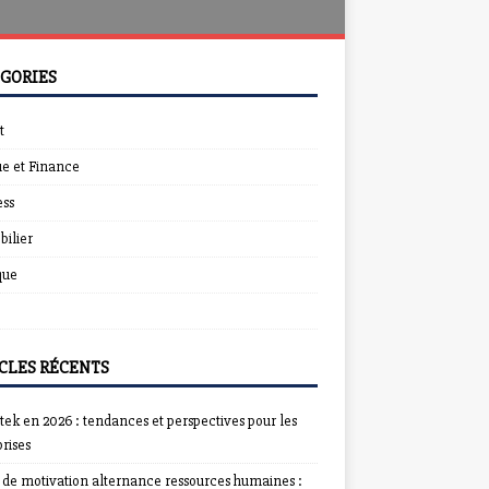
GORIES
t
e et Finance
ess
ilier
que
CLES RÉCENTS
ek en 2026 : tendances et perspectives pour les
rises
e de motivation alternance ressources humaines :