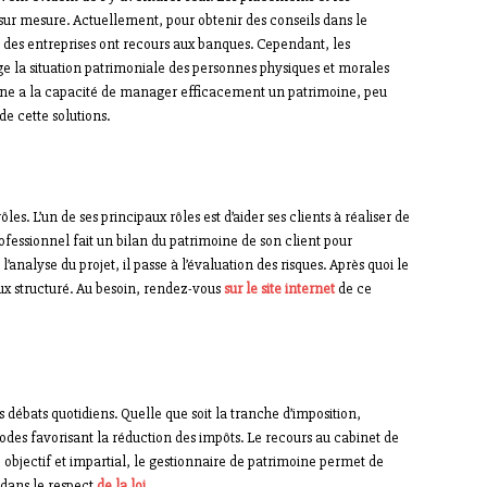
r mesure. Actuellement, pour obtenir des conseils dans le
t des entreprises ont recours aux banques. Cependant, les
 la situation patrimoniale des personnes physiques et morales
moine a la capacité de manager efficacement un patrimoine, peu
e cette solutions.
es. L’un de ses principaux rôles est d’aider ses clients à réaliser de
essionnel fait un bilan du patrimoine de son client pour
’analyse du projet, il passe à l’évaluation des risques. Après quoi le
ieux structuré. Au besoin, rendez-vous
sur le site internet
de ce
s débats quotidiens. Quelle que soit la tranche d’imposition,
odes favorisant la réduction des impôts. Le recours au cabinet de
, objectif et impartial, le gestionnaire de patrimoine permet de
 dans le respect
de la loi
.