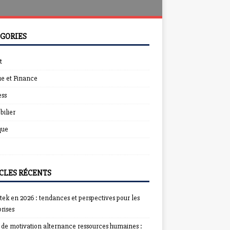
GORIES
t
e et Finance
ess
ilier
que
CLES RÉCENTS
ek en 2026 : tendances et perspectives pour les
rises
e de motivation alternance ressources humaines :