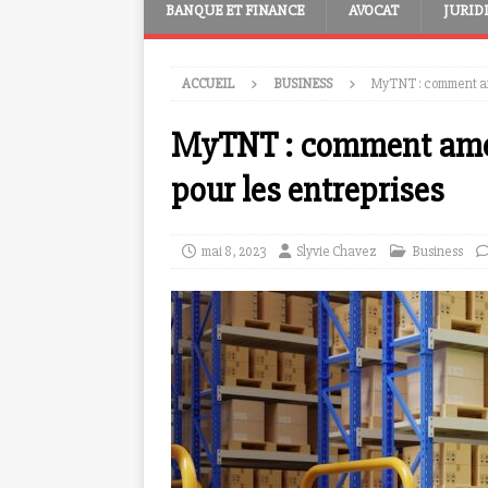
BANQUE ET FINANCE
AVOCAT
JURID
ACCUEIL
BUSINESS
MyTNT : comment amél
MyTNT : comment améli
pour les entreprises
mai 8, 2023
Slyvie Chavez
Business