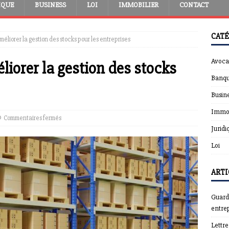
IQUE
BUSINESS
LOI
IMMOBILIER
CONTACT
CATÉ
iorer la gestion des stocks pour les entreprises
Avoca
orer la gestion des stocks
Banqu
Busin
Immob
Commentaires fermés
Juridi
Loi
ARTI
Guardt
entrep
Lettr