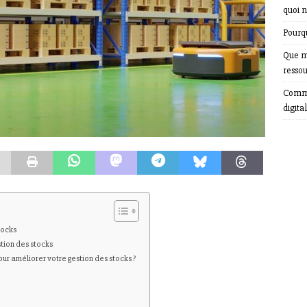
quoi n
Pourqu
Que m
resso
Comme
digital
tocks
tion des stocks
ur améliorer votre gestion des stocks ?