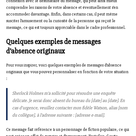
connexion avec le destinataire du message, qui peut ainsi mieux
comprendre les raisons de votre absence et éventuellement s’en
accommoder davantage. Enfin, dans certains cas, il peut même
susciter l’amusement ou la curiosité de la personne qui reçoit le
message, ce qui est toujours appréciable dans le cadre professionnel.
Quelques exemples de messages
d’absence originaux
Pour vous inspirer, voici quelques exemples de messages d’absence
originaux que vous pouvez personnaliser en fonction de votre situation
:
Sherlock Holmes m’a sollicité pour résoudre une enquête
délicate. Je serai donc absent du bureau du [date] au [date]. En
cas d’urgence, veuillez contacter mon fidèle Watson, alias [nom
du collègue], à l’adresse suivante : [adresse e-mail].
Ce message fait référence à un personnage de fiction populaire, ce qui