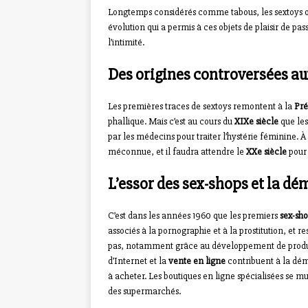
Longtemps considérés comme tabous, les sextoys ont
évolution qui a permis à ces objets de plaisir de pa
l’intimité.
Des origines controversées a
Les premières traces de sextoys remontent à la
Pré
phallique. Mais c’est au cours du
XIXe siècle
que les
par les médecins pour traiter l’hystérie féminine. 
méconnue, et il faudra attendre le
XXe siècle
pour 
L’essor des sex-shops et la dé
C’est dans les années 1960 que les premiers
sex-sh
associés à la pornographie et à la prostitution, et 
pas, notamment grâce au développement de produits
d’Internet et la
vente en ligne
contribuent à la démo
à acheter. Les boutiques en ligne spécialisées se mul
des supermarchés.