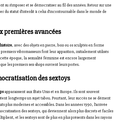
 su s’imposer et se démocratiser au fil des années. Retour sur une
sser du statut d’interdit à celui d’incontournable dans le monde de
ux premières avancées
histoire
, avec des objets en pierre, bois ou os sculptés en forme
 premiers vibromasseurs font leur apparition, initialement utilisés
À cette époque, la sexualité féminine est encore largement
que les premiers sex-shops ouvrent leurs portes.
mocratisation des sextoys
ops
apparaissent aux États-Unis et en Europe. Ils sont souvent
restent longtemps un sujet tabou. Pourtant, leur succès ne se dément
 plus modernes et accessibles. Dans les années 1990, l’arrivée
cratisation des sextoys, qui deviennent alors plus discrets et faciles
tiplient, et les sextoys sont de plus en plus présents dans les rayons