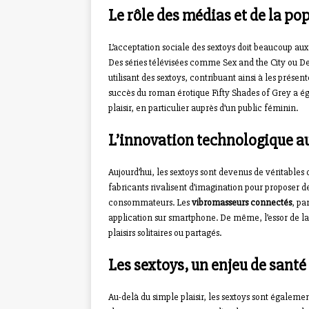
Le rôle des médias et de la po
L’acceptation sociale des sextoys doit beaucoup au
Des séries télévisées comme Sex and the City ou 
utilisant des sextoys, contribuant ainsi à les prés
succès du roman érotique Fifty Shades of Grey a ég
plaisir, en particulier auprès d’un public féminin.
L’innovation technologique au
Aujourd’hui, les sextoys sont devenus de véritables 
fabricants rivalisent d’imagination pour proposer d
consommateurs. Les
vibromasseurs connectés
, pa
application sur smartphone. De même, l’essor de l
plaisirs solitaires ou partagés.
Les sextoys, un enjeu de santé
Au-delà du simple plaisir, les sextoys sont égale