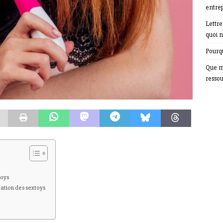
entrep
Lettr
quoi n
Pourqu
Que m
resso
toys
tation des sextoys