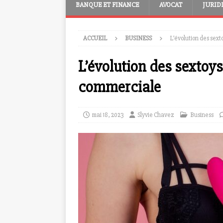
BANQUE ET FINANCE
AVOCAT
JURID
ACCUEIL
BUSINESS
L’évolution des sext
L’évolution des sextoys
commerciale
mai 18, 2023
Slyvie Chavez
Business