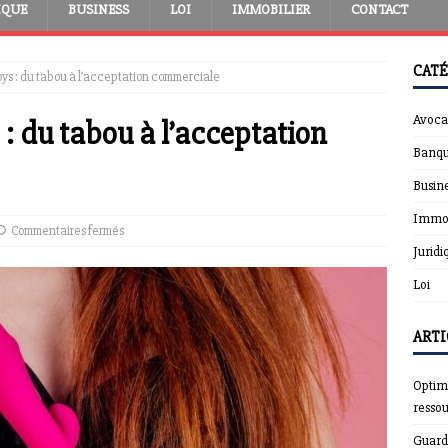
IQUE
BUSINESS
LOI
IMMOBILIER
CONTACT
CATÉ
oys : du tabou à l’acceptation commerciale
Avoca
 : du tabou à l’acceptation
Banqu
Busin
Immob
Commentaires fermés
Juridi
Loi
ARTI
Optimi
resso
Guardt