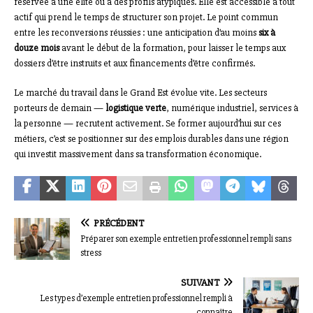
réservée à une élite ou à des profils atypiques. Elle est accessible à tout
actif qui prend le temps de structurer son projet. Le point commun
entre les reconversions réussies : une anticipation d’au moins
six à
douze mois
avant le début de la formation, pour laisser le temps aux
dossiers d’être instruits et aux financements d’être confirmés.
Le marché du travail dans le Grand Est évolue vite. Les secteurs
porteurs de demain —
logistique verte
, numérique industriel, services à
la personne — recrutent activement. Se former aujourd’hui sur ces
métiers, c’est se positionner sur des emplois durables dans une région
qui investit massivement dans sa transformation économique.
PRÉCÉDENT
Préparer son exemple entretien professionnel rempli sans
stress
SUIVANT
Les types d’exemple entretien professionnel rempli à
connaître