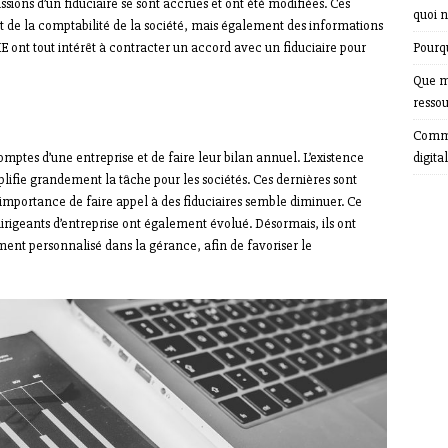
sions d’un fiduciaire se sont accrues et ont été modifiées. Ces
quoi n
 de la comptabilité de la société, mais également des informations
E ont tout intérêt à contracter un accord avec un fiduciaire pour
Pourqu
Que m
resso
Comme
s comptes d’une entreprise et de faire leur bilan annuel. L’existence
digital
lifie grandement la tâche pour les sociétés. Ces dernières sont
l’importance de faire appel à des fiduciaires semble diminuer. Ce
dirigeants d’entreprise ont également évolué. Désormais, ils ont
ent personnalisé dans la gérance, afin de favoriser le