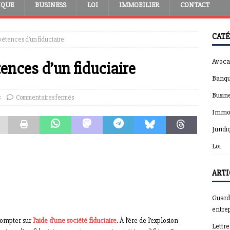
IQUE
BUSINESS
LOI
IMMOBILIER
CONTACT
CATÉ
étences d’un fiduciaire
Avoca
nces d’un fiduciaire
Banqu
Busin
s
Commentaires fermés
Immob
Juridi
Loi
ARTI
Guardt
entrep
 compter sur
l’aide d’une société fiduciaire
. À l’ère de l’explosion
Lettr