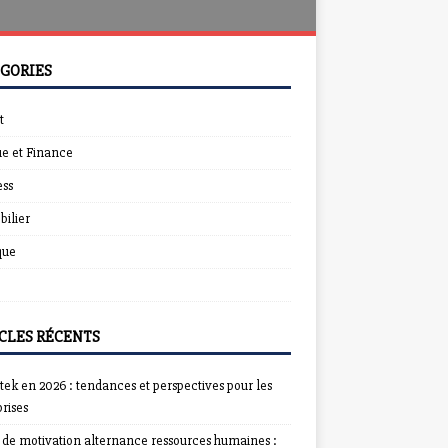
GORIES
t
e et Finance
ess
ilier
que
CLES RÉCENTS
ek en 2026 : tendances et perspectives pour les
rises
e de motivation alternance ressources humaines :