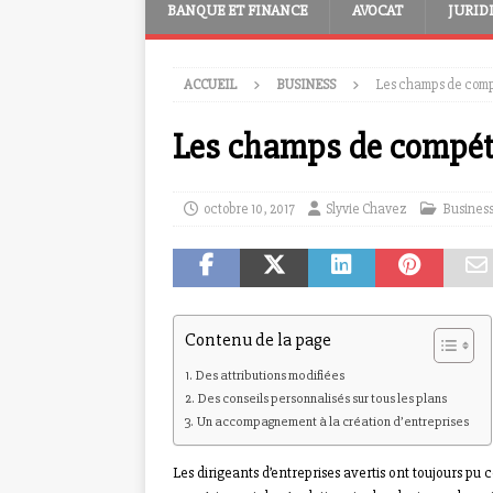
BANQUE ET FINANCE
AVOCAT
JURID
ACCUEIL
BUSINESS
Les champs de comp
Les champs de compéte
octobre 10, 2017
Slyvie Chavez
Busines
Contenu de la page
Des attributions modifiées
Des conseils personnalisés sur tous les plans
Un accompagnement à la création d’entreprises
Les dirigeants d’entreprises avertis ont toujours pu