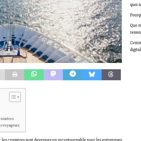
quoi n
Pourqu
Que m
resso
Comme
digital
roisières
es voyageurs
et les croisières sont devenues un incontournable pour les entreprises