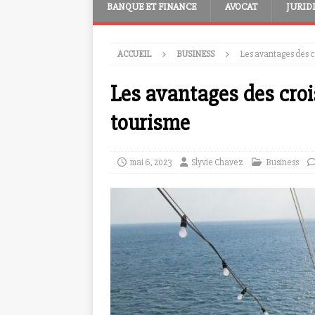
BANQUE ET FINANCE
AVOCAT
JURID
ACCUEIL
BUSINESS
Les avantages des cr
Les avantages des crois
tourisme
mai 6, 2023
Slyvie Chavez
Business