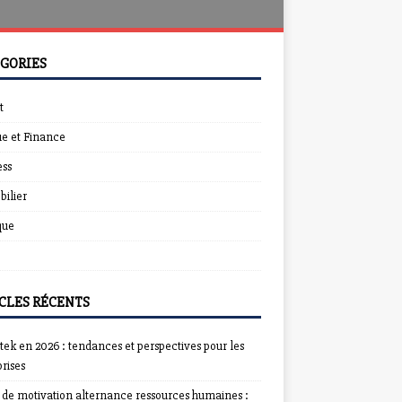
GORIES
t
e et Finance
ess
ilier
que
CLES RÉCENTS
ek en 2026 : tendances et perspectives pour les
rises
e de motivation alternance ressources humaines :