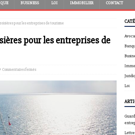
IQUE
BUSINESS
LOI
IMMOBILIER
CONTACT
CATÉ
oisières pour les entreprises de tourisme
Avoca
ières pour les entreprises de
Banqu
Busin
Immob
Commentaires fermés
Juridi
Loi
ARTI
Guardt
entrep
Lettr