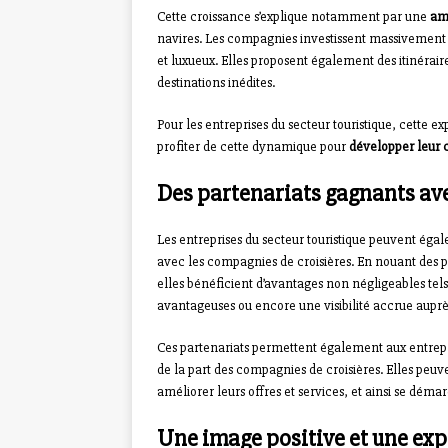
Cette croissance s’explique notamment par une
amé
navires. Les compagnies investissent massivement 
et luxueux. Elles proposent également des itinérair
destinations inédites.
Pour les entreprises du secteur touristique, cette e
profiter de cette dynamique pour
développer leur ch
Des partenariats gagnants ave
Les entreprises du secteur touristique peuvent égal
avec les compagnies de croisières. En nouant des pa
elles bénéficient d’avantages non négligeables tels
avantageuses ou encore une visibilité accrue auprès
Ces partenariats permettent également aux entrepr
de la part des compagnies de croisières. Elles peuv
améliorer leurs offres et services, et ainsi se dém
Une image positive et une exp