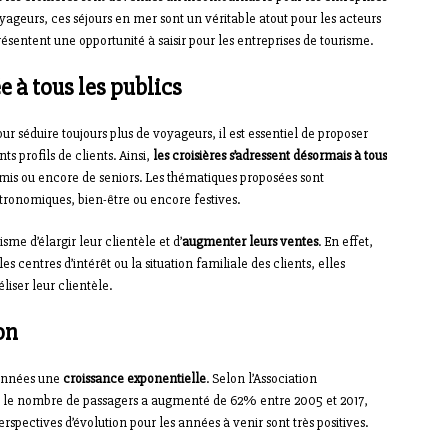
geurs, ces séjours en mer sont un véritable atout pour les acteurs
ésentent une opportunité à saisir pour les entreprises de tourisme.
e à tous les publics
ur séduire toujours plus de voyageurs, il est essentiel de proposer
ts profils de clients. Ainsi,
les croisières s’adressent désormais à tous
d’amis ou encore de seniors. Les thématiques proposées sont
stronomiques, bien-être ou encore festives.
sme d’élargir leur clientèle et d’
augmenter leurs ventes
. En effet,
es centres d’intérêt ou la situation familiale des clients, elles
liser leur clientèle.
on
 années une
croissance exponentielle
. Selon l’Association
, le nombre de passagers a augmenté de 62% entre 2005 et 2017,
perspectives d’évolution pour les années à venir sont très positives.