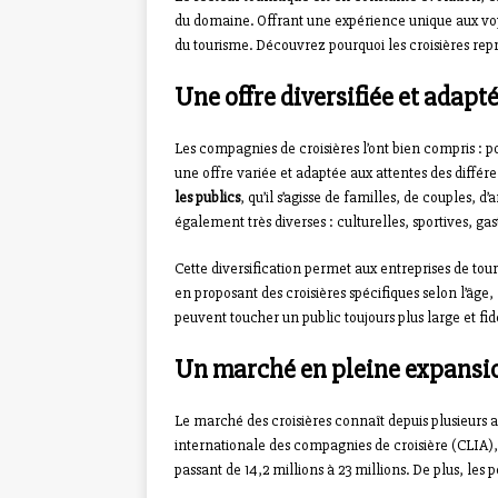
du domaine. Offrant une expérience unique aux voya
du tourisme. Découvrez pourquoi les croisières repr
Une offre diversifiée et adapté
Les compagnies de croisières l’ont bien compris : po
une offre variée et adaptée aux attentes des différen
les publics
, qu’il s’agisse de familles, de couples, 
également très diverses : culturelles, sportives, ga
Cette diversification permet aux entreprises de touri
en proposant des croisières spécifiques selon l’âge, l
peuvent toucher un public toujours plus large et fidé
Un marché en pleine expansi
Le marché des croisières connaît depuis plusieurs
internationale des compagnies de croisière (CLIA)
passant de 14,2 millions à 23 millions. De plus, les 