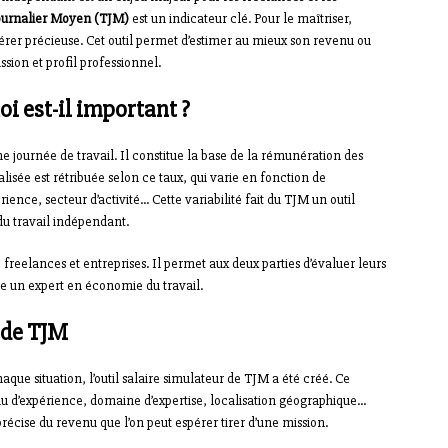
ournalier Moyen (TJM)
est un indicateur clé. Pour le maîtriser,
érer précieuse. Cet outil permet d’estimer au mieux son revenu ou
ssion et profil professionnel.
oi est-il important ?
e journée de travail. Il constitue la base de la rémunération des
lisée est rétribuée selon ce taux, qui varie en fonction de
nce, secteur d’activité… Cette variabilité fait du TJM un outil
du travail indépendant.
e freelances et entreprises. Il permet aux deux parties d’évaluer leurs
ue un expert en économie du travail.
r de TJM
que situation, l’outil salaire simulateur de TJM a été créé. Ce
u d’expérience, domaine d’expertise, localisation géographique…
 précise du revenu que l’on peut espérer tirer d’une mission.