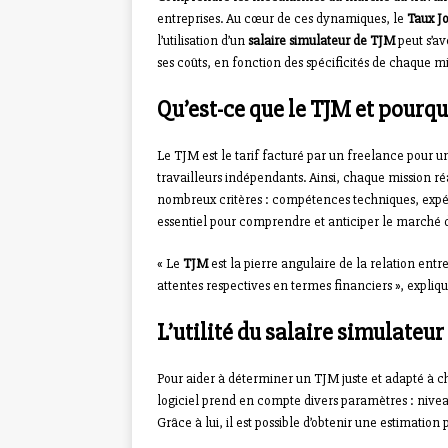
entreprises. Au cœur de ces dynamiques, le
Taux J
l’utilisation d’un
salaire simulateur de TJM
peut s’av
ses coûts, en fonction des spécificités de chaque mi
Qu’est-ce que le TJM et pourqu
Le TJM est le tarif facturé par un freelance pour un
travailleurs indépendants. Ainsi, chaque mission réa
nombreux critères : compétences techniques, expérie
essentiel pour comprendre et anticiper le marché 
« Le
TJM
est la pierre angulaire de la relation entr
attentes respectives en termes financiers », expliq
L’utilité du salaire simulateu
Pour aider à déterminer un TJM juste et adapté à cha
logiciel prend en compte divers paramètres : nivea
Grâce à lui, il est possible d’obtenir une estimation