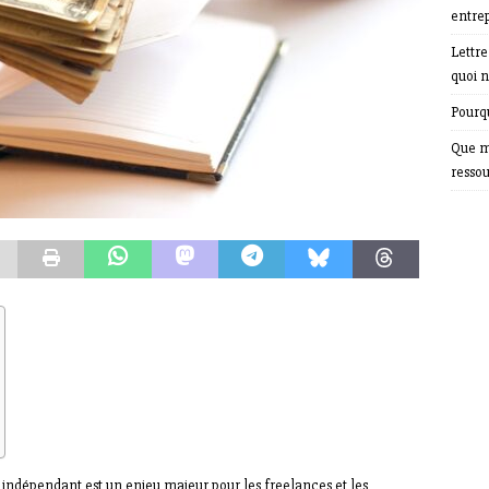
entrep
Lettr
quoi n
Pourqu
Que m
resso
ndépendant est un enjeu majeur pour les freelances et les