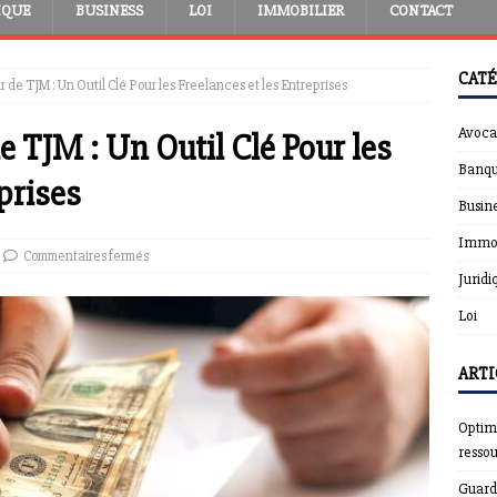
IQUE
BUSINESS
LOI
IMMOBILIER
CONTACT
CATÉ
r de TJM : Un Outil Clé Pour les Freelances et les Entreprises
Avoca
e TJM : Un Outil Clé Pour les
Banqu
prises
Busin
Immob
Commentaires fermés
Juridi
Loi
ARTI
Optimi
resso
Guardt