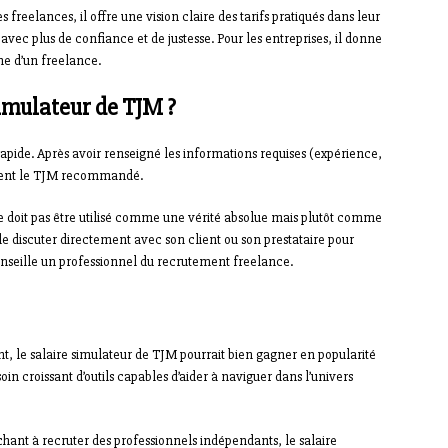
s freelances, il offre une vision claire des tarifs pratiqués dans leur
 avec plus de confiance et de justesse. Pour les entreprises, il donne
he d’un freelance.
imulateur de TJM ?
 rapide. Après avoir renseigné les informations requises (expérience,
ement le TJM recommandé.
ne doit pas être utilisé comme une vérité absolue mais plutôt comme
 de discuter directement avec son client ou son prestataire pour
conseille un professionnel du recrutement freelance.
, le salaire simulateur de TJM pourrait bien gagner en popularité
oin croissant d’outils capables d’aider à naviguer dans l’univers
chant à recruter des professionnels indépendants, le salaire