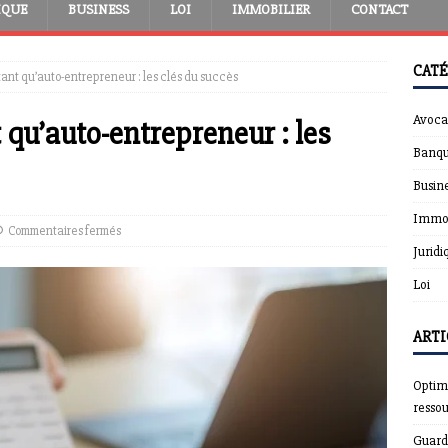
IQUE
BUSINESS
LOI
IMMOBILIER
CONTACT
CATÉ
ant qu’auto-entrepreneur : les clés du succès
Avoca
 qu’auto-entrepreneur : les
Banqu
Busin
Immob
Commentaires fermés
Juridi
Loi
ARTI
Optimi
resso
Guardt