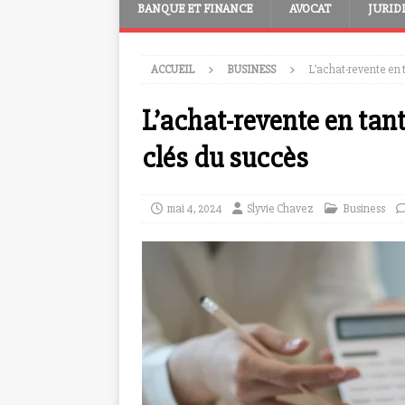
BANQUE ET FINANCE
AVOCAT
JURID
ACCUEIL
BUSINESS
L’achat-revente en t
L’achat-revente en tant
clés du succès
mai 4, 2024
Slyvie Chavez
Business