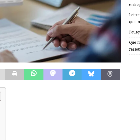
entrep
Lettr
quoi n
Pourqu
Que m
resso