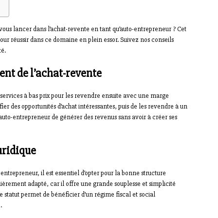
ous lancer dans l’achat-revente en tant qu’auto-entrepreneur ? Cet
pour réussir dans ce domaine en plein essor. Suivez nos conseils
té.
nt de l’achat-revente
 services à bas prix pour les revendre ensuite avec une marge
ntifier des opportunités d’achat intéressantes, puis de les revendre à un
auto-entrepreneur de générer des revenus sans avoir à créer ses
uridique
entrepreneur, il est essentiel d’opter pour la bonne structure
lièrement adapté, car il offre une grande souplesse et simplicité
ce statut permet de bénéficier d’un régime fiscal et social
.