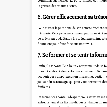
communication ciblée. La performance commercial
la gestion des retours clients.
6. Gérer efficacement sa tréso
Pour assurer la pérennité de son activité d’achat-re
trésorerie. Cela passe notamment par un suivi régul
de prévisions budgétaires. Il est également importan
financière pour faire face aux imprévus.
7. Se former et se tenir inform
Enfin, il est conseillé à l’auto-entrepreneur de se 
marché et des réglementations en vigueur. De nomb
acquérir des compétences en marketing, gestion, c
pouvoir du
réseautage
, qui peut vous permettre d’é
d’affaires.
En suivant ces conseils d’expert, vous serez en mes
entrepreneur et de tirer profit des tendances du m