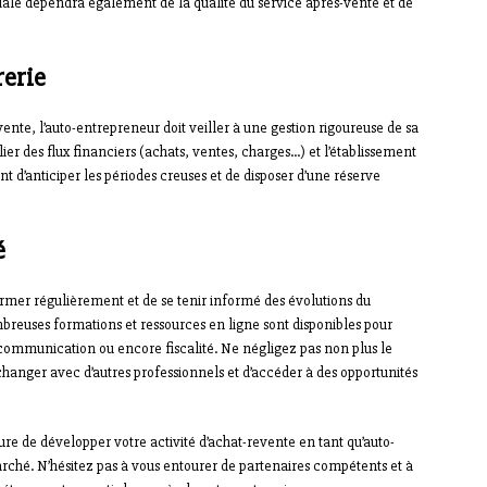
e dépendra également de la qualité du service après-vente et de
rerie
vente, l’auto-entrepreneur doit veiller à une gestion rigoureuse de sa
ier des flux financiers (achats, ventes, charges…) et l’établissement
t d’anticiper les périodes creuses et de disposer d’une réserve
é
former régulièrement et de se tenir informé des évolutions du
reuses formations et ressources en ligne sont disponibles pour
ommunication ou encore fiscalité. Ne négligez pas non plus le
changer avec d’autres professionnels et d’accéder à des opportunités
ure de développer votre activité d’achat-revente en tant qu’auto-
arché. N’hésitez pas à vous entourer de partenaires compétents et à