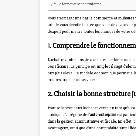
7. Se former et se tenir informé
Vous êtes passionné par le commerce et souhaitez v
article vous dévoile tout ce que vous devez savoir 
d’expert pour mettre toutes les chances de votre cô
1. Comprendre le fonctionneme
L’achat-revente consiste à acheter des biens ou des
bénéficiaire. Le principe est simple : il s’agit d’ide
prix plus élevé. Ce modèle économique permet à l’
propres produits ou services.
2. Choisir la bonne structure j
Pour se lancer dans l’achat-revente en tant qu’auto-
juridique. Le régime de l’
auto-entreprise
est particu
dans la gestion administrative et fiscale. En effet, 
avantageux, ainsi que d’une comptabilité simplifiée