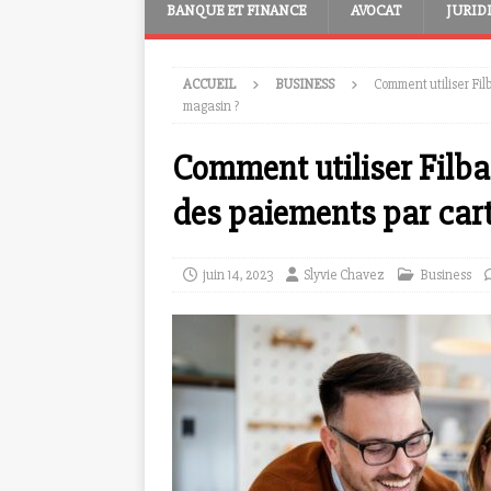
BANQUE ET FINANCE
AVOCAT
JURID
ACCUEIL
BUSINESS
Comment utiliser Fil
magasin ?
Comment utiliser Filban
des paiements par car
juin 14, 2023
Slyvie Chavez
Business