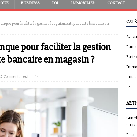
IQUE
BUSINESS
LOI
IMMOBILIER
CONTACT
CATÉ
banque pour faciliter la gestion des paiements par carte bancaire en
Avoca
que pour faciliter la gestion
Banqu
te bancaire en magasin ?
Busin
Immob
Commentaires fermés
Juridi
Loi
ARTI
Guardt
entrep
Lettr