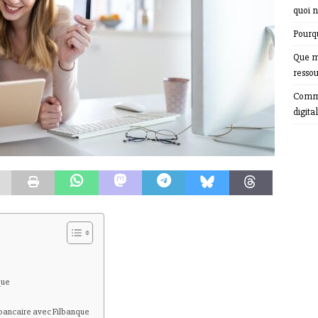
quoi n
Pourqu
Que m
resso
Comme
digital
que
 bancaire avec Filbanque