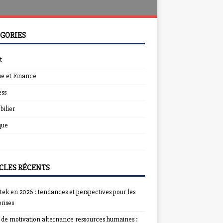
GORIES
t
e et Finance
ess
ilier
que
CLES RÉCENTS
ek en 2026 : tendances et perspectives pour les
rises
e de motivation alternance ressources humaines :