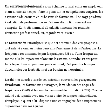
Un
entretien professionnel
est un échange formel entre un employeur
et un salarié. Son objet : faire le point sur les
compétences acquises
, les
aspirations de carrière et les besoins de formation. Il ne s’agit pas d’une
évaluation de performance — c’est une distinction souvent mal
comprise. L’entretien annuel d’évaluation mesure les résultats.
L’entretien professionnel, lui, regarde vers l’avenir.
Le
Ministère du Travail
précise que cet entretien doit être proposé à
tout salarié ayant au moins deux ans d’ancienneté dans l’entreprise. La
fréquence recommandée par les pratiques RH est d’
une fois par an
,
même si la loi impose un bilan tous les six ans. Attendre six ans pour
faire le point sur un parcours professionnel, c’est prendre le risque
d’accumuler des frustrations et des besoins non exprimés.
Les thèmes abordés lors de cet entretien couvrent les
perspectives
d’évolution
, les formations envisagées, la validation des acquis de
l’expérience (VAE) et le compte personnel de formation (
CPF
). Chaque
salarié doit repartir avec une vision claire de ses prochaines étapes.
L’employeur, quant à lui, dispose d’une cartographie des compétences
disponibles dans ses équipes.