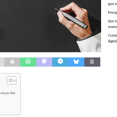
quoi n
Pourqu
Que m
resso
Comme
digital
 du produit