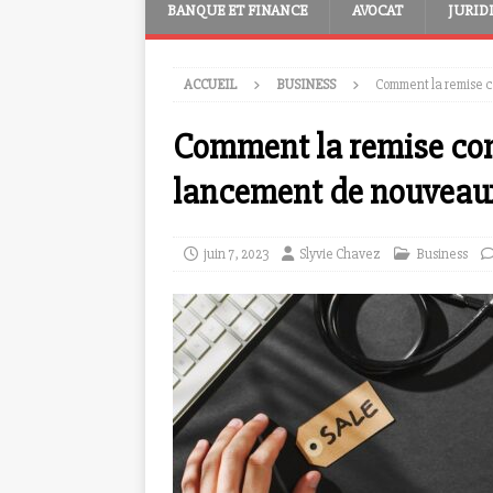
BANQUE ET FINANCE
AVOCAT
JURID
ACCUEIL
BUSINESS
Comment la remise c
Comment la remise com
lancement de nouveau
juin 7, 2023
Slyvie Chavez
Business