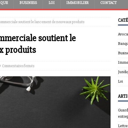
IQUE
BUSINESS
LOI
IMMOBILIER
CONTACT
CATÉ
ommerciale soutient le lancement de nouveaux produits
Avoca
merciale soutient le
Banqu
x produits
Busin
Immob
Commentaires fermés
Juridi
Loi
ARTI
Guardt
entrep
Lettr