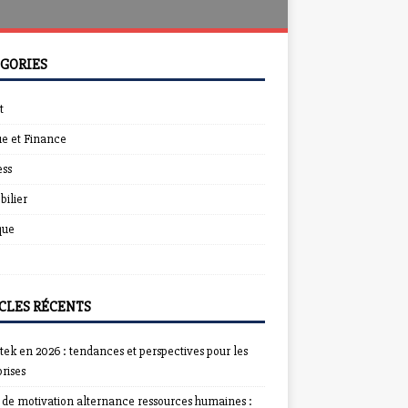
GORIES
t
e et Finance
ess
ilier
que
CLES RÉCENTS
ek en 2026 : tendances et perspectives pour les
rises
e de motivation alternance ressources humaines :