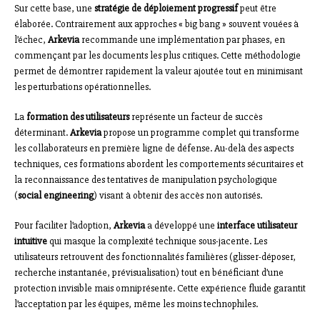
Sur cette base, une
stratégie de déploiement progressif
peut être
élaborée. Contrairement aux approches « big bang » souvent vouées à
l’échec,
Arkevia
recommande une implémentation par phases, en
commençant par les documents les plus critiques. Cette méthodologie
permet de démontrer rapidement la valeur ajoutée tout en minimisant
les perturbations opérationnelles.
La
formation des utilisateurs
représente un facteur de succès
déterminant.
Arkevia
propose un programme complet qui transforme
les collaborateurs en première ligne de défense. Au-delà des aspects
techniques, ces formations abordent les comportements sécuritaires et
la reconnaissance des tentatives de manipulation psychologique
(
social engineering
) visant à obtenir des accès non autorisés.
Pour faciliter l’adoption,
Arkevia
a développé une
interface utilisateur
intuitive
qui masque la complexité technique sous-jacente. Les
utilisateurs retrouvent des fonctionnalités familières (glisser-déposer,
recherche instantanée, prévisualisation) tout en bénéficiant d’une
protection invisible mais omniprésente. Cette expérience fluide garantit
l’acceptation par les équipes, même les moins technophiles.