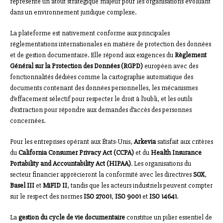
représente un atout stratégique majeur pour les organisations évoluant
dans un environnement juridique complexe.
La plateforme est nativement conforme aux principales
réglementations internationales en matière de protection des données
et de gestion documentaire. Elle répond aux exigences du
Règlement
Général sur la Protection des Données (RGPD)
européen avec des
fonctionnalités dédiées comme la cartographie automatique des
documents contenant des données personnelles, les mécanismes
d’effacement sélectif pour respecter le droit à l’oubli, et les outils
d’extraction pour répondre aux demandes d’accès des personnes
concernées.
Pour les entreprises opérant aux États-Unis,
Arkevia
satisfait aux critères
du
California Consumer Privacy Act (CCPA)
et du
Health Insurance
Portability and Accountability Act (HIPAA)
. Les organisations du
secteur financier apprécieront la conformité avec les directives
SOX
,
Basel III
et
MiFID II
, tandis que les acteurs industriels peuvent compter
sur le respect des normes
ISO 27001
,
ISO 9001
et
ISO 14641
.
La
gestion du cycle de vie documentaire
constitue un pilier essentiel de