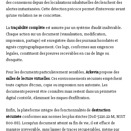
des connexions depuis des localisations inhabituelles déclenchent des
alertes instantanées. Cette détection précoce permet d’intervenir avant
qu’une violation ne se concrétise.
La
traçabilité complète
est assurée par un système d’audit inaltérable.
Chaque action sur un document (visualisation, modification,
impression, partage) est enregistrée dans des journaux horodatés et
signés cryptographiquement. Ces logs, conformes aux exigences
légales, constituent des preuves recevables en cas de litige ou
d’enquête.
Pour les documents particulièrement sensibles,
Arkevia
propose des
salles de lecture virtuelles
. Ces environnements sécurisés empêchent
toute capture d’écran, copie ou impression non autorisée. Les
documents peuvent être consultés mais restent dans un périmètre
digital contrôlé, éliminant les risques d’exfiltration.
Enfin, la plateforme intègre des fonctionnalités de
destruction
sécurisée
conformes aux normes les plus strictes (DoD 5220.22-M, NIST
800-88). Lorsqu’un document atteint sa fin de vie, il est effacé de
manière irréversible, sans laisser de traces récupérables, même par