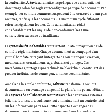
la conformité.
Arkevia
automatise les politiques de conservation et
d’archivage selon des règles préconfigurées par type de document. Par
exemple, les contrats commerciaux peuvent être conservés 10 ans puis
archivés, tandis que les documents RH suivront un cycle différent
selon les législations locales. Cette automatisation réduit
considérablement les risques de non-conformité liés à une
conservation excessive ou insuffisante.
Les
pistes d’audit inaltérables
représentent un atout majeur en cas de
contrôle réglementaire. Chaque document est accompagné d’un
journal horodaté retraçant l’intégralité de son historique : création,
modifications, consultations, approbations et partages. Ces
métadonnées, protégées par technologie blockchain, constituent des
preuves irréfutables de bonne gouvernance documentaire.
Au-delà de la simple conformité,
Arkevia
transforme la sécurité
documentaire en avantage compétitif. La plateforme permet d’établir
des
espaces de collaboration sécurisés
avec les partenaires externes
(clients, fournisseurs, auditeurs) tout en maintenant un contrôle total
sur les informations partagées. Cette capacité à échanger des
documents sensibles en toute confiance accélère les cycles de