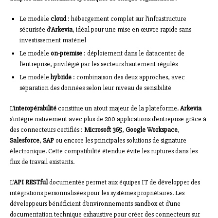
Le modèle
cloud
: hébergement complet sur l’infrastructure
sécurisée d’
Arkevia
, idéal pour une mise en œuvre rapide sans
investissement matériel
Le modèle
on-premise
: déploiement dans le datacenter de
l’entreprise, privilégié par les secteurs hautement régulés
Le modèle
hybride
: combinaison des deux approches, avec
séparation des données selon leur niveau de sensibilité
L’
interopérabilité
constitue un atout majeur de la plateforme.
Arkevia
s’intègre nativement avec plus de 200 applications d’entreprise grâce à
des connecteurs certifiés :
Microsoft 365
,
Google Workspace
,
Salesforce
,
SAP
ou encore les principales solutions de signature
électronique. Cette compatibilité étendue évite les ruptures dans les
flux de travail existants.
L’
API RESTful
documentée permet aux équipes IT de développer des
intégrations personnalisées pour les systèmes propriétaires. Les
développeurs bénéficient d’environnements sandbox et d’une
documentation technique exhaustive pour créer des connecteurs sur