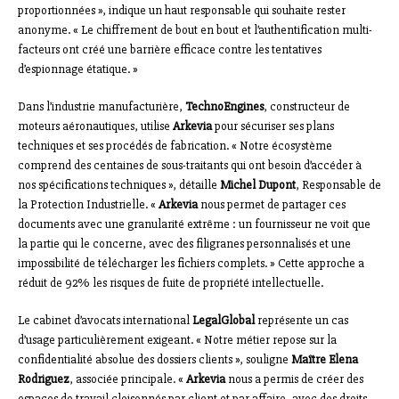
proportionnées », indique un haut responsable qui souhaite rester
anonyme. « Le chiffrement de bout en bout et l’authentification multi-
facteurs ont créé une barrière efficace contre les tentatives
d’espionnage étatique. »
Dans l’industrie manufacturière,
TechnoEngines
, constructeur de
moteurs aéronautiques, utilise
Arkevia
pour sécuriser ses plans
techniques et ses procédés de fabrication. « Notre écosystème
comprend des centaines de sous-traitants qui ont besoin d’accéder à
nos spécifications techniques », détaille
Michel Dupont
, Responsable de
la Protection Industrielle. «
Arkevia
nous permet de partager ces
documents avec une granularité extrême : un fournisseur ne voit que
la partie qui le concerne, avec des filigranes personnalisés et une
impossibilité de télécharger les fichiers complets. » Cette approche a
réduit de 92% les risques de fuite de propriété intellectuelle.
Le cabinet d’avocats international
LegalGlobal
représente un cas
d’usage particulièrement exigeant. « Notre métier repose sur la
confidentialité absolue des dossiers clients », souligne
Maître Elena
Rodriguez
, associée principale. «
Arkevia
nous a permis de créer des
espaces de travail cloisonnés par client et par affaire, avec des droits