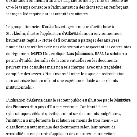
d’exfiltration en moins d’un an. » La plateforme a permis de réduire de
67% le temps consacré à l’administration des droits tout en renforçant
la traçabilité requise par les autorités sanitaires.
Le groupe financier
Nordic Invest
, gestionnaire d’actifs basé à
Stockholm, illustre l’application d’
Arkevia
dans un environnement
hautement régulé. « Notre défi consistait à partager des analyses
financières sensibles avec nos clients tout en respectant les contraintes
du règlement
MiFID II
« , explique
Lars Johansson
, RSSI. La solution a
permis d’établir des salles de lecture virtuelles où les documents
peuvent être consultés mais non téléchargés, avec une traçabilité
complète des accès. « Nous avons éliminé le risque de redistribution
non autorisée tout en offrant une expérience fluide à nos clients
institutionnels. »
L’utilisation d’
Arkevia
dans le secteur public est illustrée par le
Ministère
des Finances
d’un pays d’Europe centrale. Confronté à des
cyberattaques ciblant spécifiquement ses documents budgétaires,
l’institution a implémenté la solution en moins de trois mois. « La
classification automatique des documents selon leur niveau de
sensibilité nous a permis d’appliquer des mesures de protection