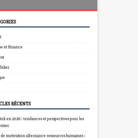
GORIES
t
e et Finance
ess
ilier
que
CLES RÉCENTS
ek en 2026 : tendances et perspectives pour les
rises
e de motivation alternance ressources humaines :