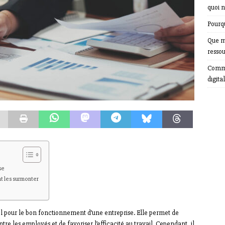
quoi n
Pourqu
Que m
resso
Comme
digital
se
t les surmonter
 pour le bon fonctionnement d’une entreprise. Elle permet de
re les employés et de favoriser l’efficacité au travail. Cependant, il