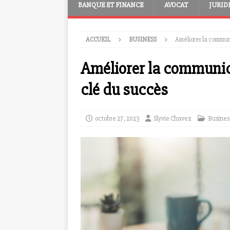
BANQUE ET FINANCE
AVOCAT
JURID
ACCUEIL
BUSINESS
Améliorer la communi
Améliorer la communica
clé du succès
octobre 27, 2023
Slyvie Chavez
Busines