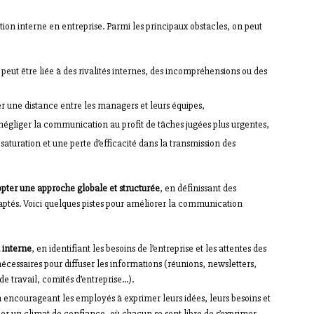
on interne en entreprise. Parmi les principaux obstacles, on peut
i peut être liée à des rivalités internes, des incompréhensions ou des
er une distance entre les managers et leurs équipes,
 négliger la communication au profit de tâches jugées plus urgentes,
 saturation et une perte d’efficacité dans la transmission des
pter une approche globale et structurée
, en définissant des
adaptés. Voici quelques pistes pour améliorer la communication
 interne
, en identifiant les besoins de l’entreprise et les attentes des
écessaires pour diffuser les informations (réunions, newsletters,
de travail, comités d’entreprise…).
n encourageant les employés à exprimer leurs idées, leurs besoins et
éer un climat de confiance, où chacun se sent libre de s’exprimer