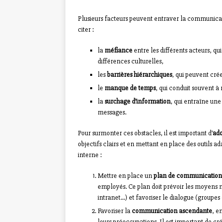
Plusieurs facteurs peuvent entraver la communicati
citer :
la
méfiance
entre les différents acteurs, qu
différences culturelles,
les
barrières hiérarchiques
, qui peuvent cré
le
manque de temps
, qui conduit souvent à
la
surchage d’information
, qui entraîne une
messages.
Pour surmonter ces obstacles, il est important d’
ado
objectifs clairs et en mettant en place des outils 
interne :
Mettre en place un
plan de communication
employés. Ce plan doit prévoir les moyens n
intranet…) et favoriser le dialogue (groupes 
Favoriser la
communication ascendante
, e
leurs préoccupations. Il est important de cr