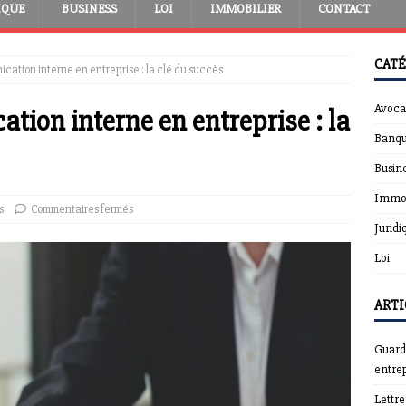
IQUE
BUSINESS
LOI
IMMOBILIER
CONTACT
CATÉ
cation interne en entreprise : la clé du succès
Avoca
tion interne en entreprise : la
Banqu
Busin
Immob
s
Commentaires fermés
Juridi
Loi
ARTI
Guardt
entrep
Lettr