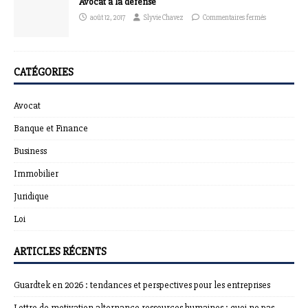
Avocat à la défense
août 12, 2017
Slyvie Chavez
Commentaires fermés
CATÉGORIES
Avocat
Banque et Finance
Business
Immobilier
Juridique
Loi
ARTICLES RÉCENTS
Guardtek en 2026 : tendances et perspectives pour les entreprises
Lettre de motivation alternance ressources humaines : quoi ne pas